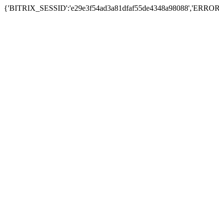
{'BITRIX_SESSID':'e29e3f54ad3a81dfaf55de4348a98088','ERRO