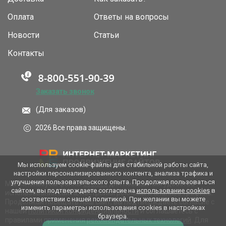
Оплата
Ответы на вопросы
Новости
Статьи
Контакты
Заказать звонок
(Для заказов)
2026 Все права защищены.
Мы используем cookie-файлы для стабильной работы сайта,
настройки персонализированного контента, анализа трафика и
улучшения пользовательского опыта. Продолжая пользоваться
Мы используем файлы
cookies
для повышения удобства
сайтом, вы подтверждаете согласие на
использование cookies
в
использования сайта, настройки рекламы и анализа трафика.
соответствии с нашей политикой. При желании вы можете
Продолжая посещать наш сайт, вы подтверждаете согласие с
изменить параметры использования cookies в настройках
нашей
политикой конфиденциальности
и соглашаетесь с
браузера.
правилами применения
рекомендательных технологий
. Для