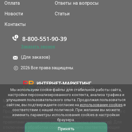
Оплата
Ответы на вопросы
Новости
Статьи
Контакты
Заказать звонок
(Для заказов)
2026 Все права защищены.
Мы используем cookie-файлы для стабильной работы сайта,
настройки персонализированного контента, анализа трафика и
улучшения пользовательского опыта. Продолжая пользоваться
Мы используем файлы
cookies
для повышения удобства
сайтом, вы подтверждаете согласие на
использование cookies
в
использования сайта, настройки рекламы и анализа трафика.
соответствии с нашей политикой. При желании вы можете
Продолжая посещать наш сайт, вы подтверждаете согласие с
изменить параметры использования cookies в настройках
нашей
политикой конфиденциальности
и соглашаетесь с
браузера.
правилами применения
рекомендательных технологий
. Для
отключения обработки cookies, измените соответствующие
Принять