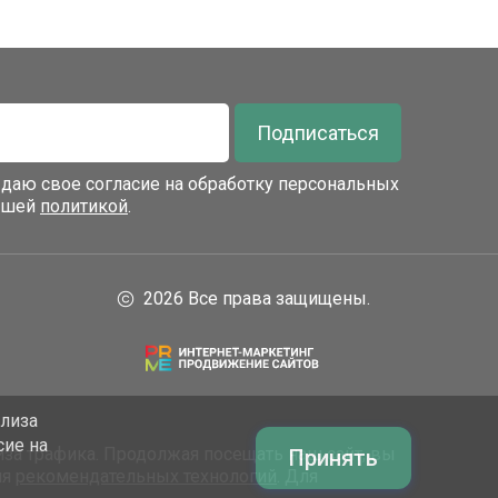
Подписаться
я даю свое согласие на обработку персональных
нашей
политикой
.
2026 Все права защищены.
ализа
сие на
за трафика. Продолжая посещать наш сайт, вы
Принять
ия
рекомендательных технологий
. Для