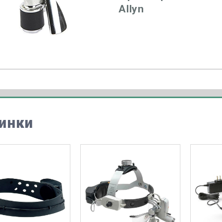
Allyn
инки