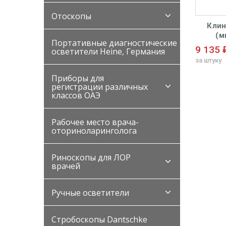
Отоскопы
Клин
(м
Портативные диагностические
фибр
9 135 
осветители Heine, Германия
смен
за штуку
Приборы для
регистрации различных
классов ОАЭ
Рабочее место врача-
оториноларинголога
Риноскопы для ЛОР
врачей
Ручные осветители
Стробоскопы Dantschke