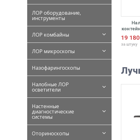
ЛОР оборудование,
инструменты
коп медицинский
Отоскоп mini 3000 F.O. с
Нал
ni 3000 F.O., c
принадлежностями Heine
контей
ЛОР комбайны
надлежностями
для c
Цена по
по
19 180
литиевы
запросу
су
за штуку
ЛОР микроскопы
за штуку
Назофарингоскопы
Луч
Налобные ЛОР
осветители
Настенные
диагностические
системы
Оториноскопы