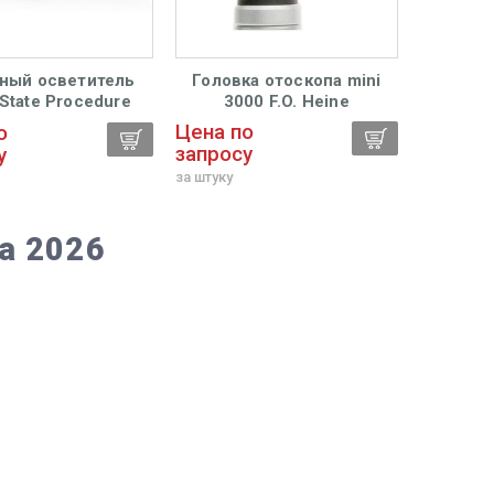
ный осветитель
Головка отоскопа mini
Головк
-State Procedure
3000 F.O. Heine
3
22 Welch Allyn
Цена по
Цена п
о
запросу
запрос
у
за штуку
за штуку
а 2026