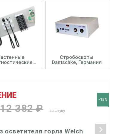
Настенные
Стробоскопы
гностические
Dantschke, Германия
системы
ЕНИЕ
-15%
12 382 ₽
за штуку
з осветителя горла Welch