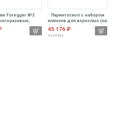
ки Foregger №2
Ларингоскоп с набором
ногоразовые,
клинков для взрослых (на
ооптический) со
батарейках, лампочка
₽
45 176 ₽
ным световодом
LED)
за штуку
KaWe