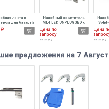
обная лента с
Налобный осветитель
Налоб
нером для батарей
ML4 LED UNPLUGGED с
Solid
lar N только для
лупой HR 2,5х/520 мм и
490
 ₽
Цена по
Цена п
х батарей Riester
защитным щитком, Heine
запросу
запрос
за штуку
за штуку
шие предложения на 7 Август