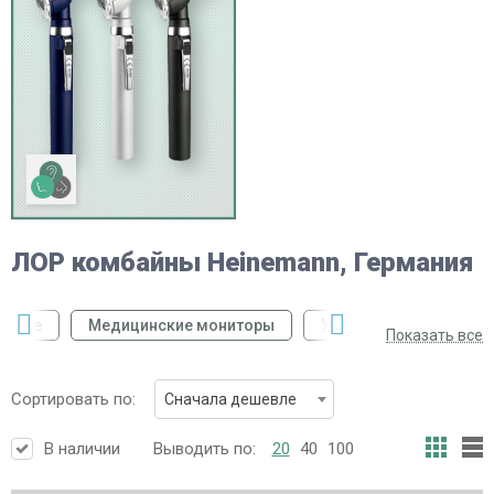
ЛОР комбайны Heinemann, Германия
нские
Медицинские мониторы
Ультразвуковые скан
Показать все
Сортировать по:
Сначала дешевле
В наличии
Выводить по:
20
40
100