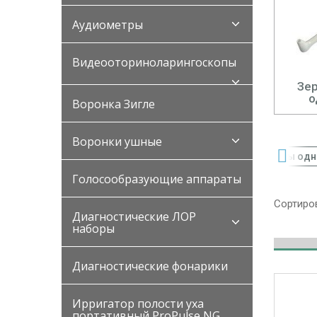
Аудиометры
Видеооториноларингоскопы
Зе
о
Воронка Зигле
Воронки ушные
кие кровати
Перчатки медицинские
Наборы однораз
Голосообразующие аппараты
Сортиров
Диагностические ЛОР
наборы
Диагностические фонарики
Ирригатор полости уха
портативный ProPulse NG