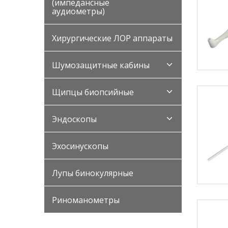
(импедансные
аудиометры)
Хирургические ЛОР аппараты
Шумозащитные кабины
Щипцы биопсийные
Эндоскопы
Эхосинускопы
Лупы бинокулярные
Риноманометры