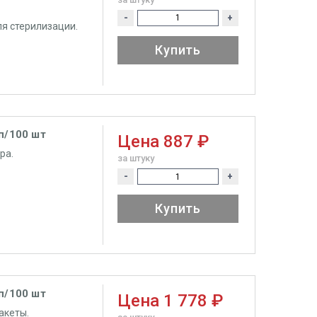
-
+
я стерилизации.
Купить
п/100 шт
Цена
887 ₽
ра.
за штуку
-
+
Купить
п/100 шт
Цена
1 778 ₽
акеты.