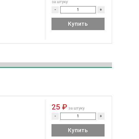
за штуку
-
+
Купить
25 ₽
за штуку
-
+
Купить