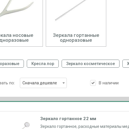
ркала носовые
Зеркала гортанные
дноразовые
одноразовые
овые
Кресла лор
Зеркало косметическое
Хирур
ать по:
В наличии
Сначала дешевле
Зеркало гортанное 22 мм
Зеркало гортанное, расходные материалы ме