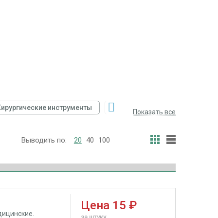
гические инструменты
Аппараты медицинские хирургичес
Показать все
Выводить по:
20
40
100
Цена
15 ₽
дицинские.
за штуку