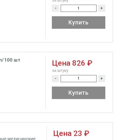
за штуку
-
+
Купить
п/100 шт
Цена
826 ₽
за штуку
-
+
Купить
Цена
23 ₽
овые медицинские