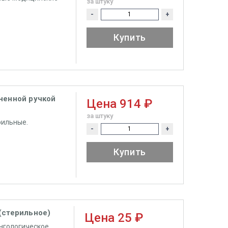
за штуку
-
+
Купить
ненной ручкой
Цена
914 ₽
за штуку
рильные.
-
+
Купить
(стерильное)
Цена
25 ₽
нгологическое