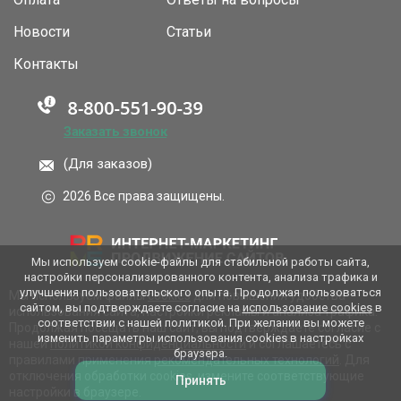
Новости
Статьи
Контакты
Заказать звонок
(Для заказов)
2026 Все права защищены.
Мы используем cookie-файлы для стабильной работы сайта,
настройки персонализированного контента, анализа трафика и
улучшения пользовательского опыта. Продолжая пользоваться
Мы используем файлы
cookies
для повышения удобства
сайтом, вы подтверждаете согласие на
использование cookies
в
использования сайта, настройки рекламы и анализа трафика.
соответствии с нашей политикой. При желании вы можете
Продолжая посещать наш сайт, вы подтверждаете согласие с
изменить параметры использования cookies в настройках
нашей
политикой конфиденциальности
и соглашаетесь с
браузера.
правилами применения
рекомендательных технологий
. Для
отключения обработки cookies, измените соответствующие
Принять
настройки в браузере.