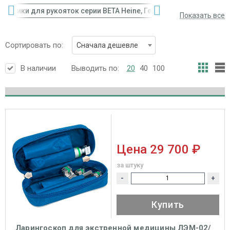
точники для рукояток серии BETA Heine, Германия
Комплек
Показать все
Сортировать по:
Сначала дешевле
В наличии
Выводить по:
20
40
100
Цена
29 700 ₽
за штуку
-
+
Купить
Ларингоскоп для экстренной медицины ЛЭМ-02/