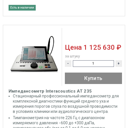
Есть в наличии
Цена
1 125 630 ₽
за штуку
-
+
Купить
Импедансометр Interacoustics AT 235
Стационарный профессиональный импедансометр для
комплексной диагностики функций среднего уха и
измерения порогов слуха по воздушной проводимости
в условиях клиники или аудиологического центра.
Тимпанометрия на частоте 226 Гц с диапазоном
измеряемого давления −600 до +300 даПа,
эквивалентного объёма от 0,1 до 6,0 мл; уровень