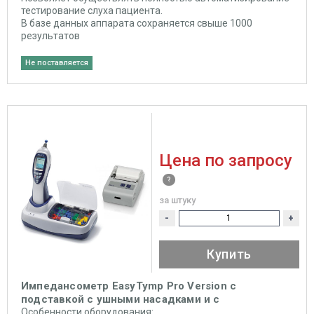
тестирование слуха пациента.
В базе данных аппарата сохраняется свыше 1000
результатов
Не поставляется
Цена по запросу
за штуку
-
+
Купить
Импедансометр EasyTymp Pro Version с
подставкой c ушными насадками и с
беспроводным принтером MAICO
Особенности оборудования: