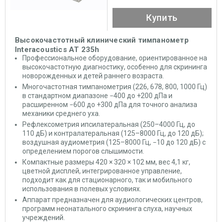
Купить
Высокочастотный клинический тимпанометр
Interacoustics AT 235h
Профессиональное оборудование, ориентированное на
высокочастотную диагностику, особенно для скрининга
новорожденных и детей раннего возраста.
Многочастотная тимпанометрия (226, 678, 800, 1000 Гц)
в стандартном диапазоне −400 до +200 дПа и
расширенном −600 до +300 дПа для точного анализа
механики среднего уха.
Рефлексометрия ипсилатеральная (250–4000 Гц, до
110 дБ) и контралатеральная (125–8000 Гц, до 120 дБ);
воздушная аудиометрия (125–8000 Гц, −10 до 120 дБ) с
определением порогов слышимости.
Компактные размеры 420 × 320 × 102 мм, вес 4,1 кг,
цветной дисплей, интегрированное управление,
подходит как для стационарного, так и мобильного
использования в полевых условиях.
Аппарат предназначен для аудиологических центров,
программ неонатального скрининга слуха, научных
учреждений.