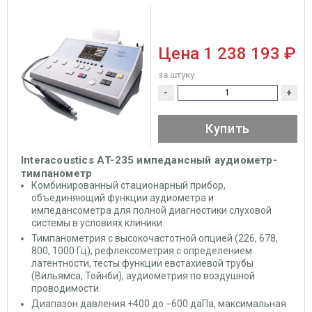
Цена
1 238 193 ₽
за штуку
-
+
Купить
Interacoustics АT-235 импедансный аудиометр-
тимпанометр
Комбинированный стационарный прибор,
объединяющий функции аудиометра и
импедансометра для полной диагностики слуховой
системы в условиях клиники.
Тимпанометрия с высокочастотной опцией (226, 678,
800, 1000 Гц), рефлексометрия с определением
латентности, тесты функции евстахиевой трубы
(Вильямса, Тойнби), аудиометрия по воздушной
проводимости.
Диапазон давления +400 до −600 даПа, максимальная