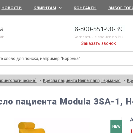
НОВОСТИ
КЛИЕНТАМ
КОНТАКТЫ
ВЫБОР ГОР
ка
лей
Бесплатные звонки по РФ
Заказать звонок
арингологические)
Кресла пациента Heinemann, Германия
Кр
сло пациента Modula 3SA-1, 
А
NEW