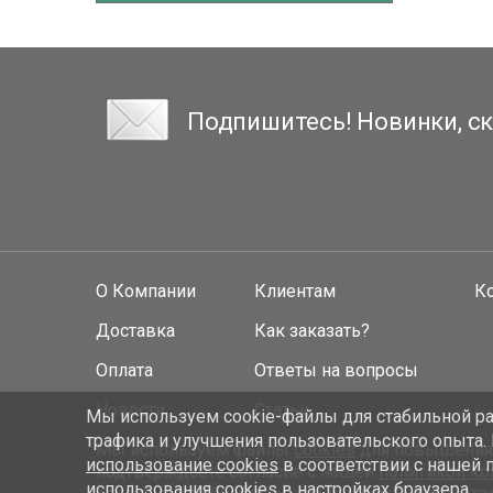
Подпишитесь! Новинки, ск
О Компании
Клиентам
К
Доставка
Как заказать?
Оплата
Ответы на вопросы
Новости
Статьи
Мы используем cookie-файлы для стабильной раб
трафика и улучшения пользовательского опыта.
Мы используем файлы
cookies
для повышения у
использование cookies
в соответствии с нашей 
подтверждаете согласие с нашей
политикой к
использования cookies в настройках браузера.