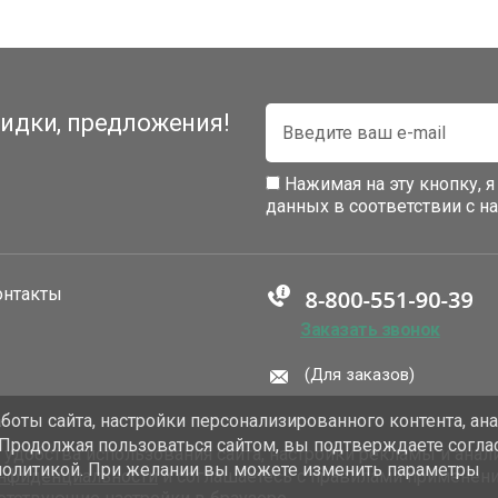
идки, предложения!
Нажимая на эту кнопку, 
данных в соответствии с 
онтакты
Заказать звонок
(Для заказов)
оты сайта, настройки персонализированного контента, ан
 Продолжая пользоваться сайтом, вы подтверждаете согла
добства использования сайта, настройки рекламы и анали
политикой. При желании вы можете изменить параметры
онфиденциальности
и соглашаетесь с правилами применен