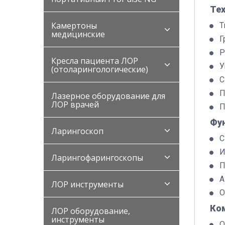
Те
Камертоны
Т
медицинские
Г
Р
Кресла пациента ЛОР
У
(отоларингологические)
С
П
Лазерное оборудование для
ЛОР врачей
П
Фу
Ларингоскоп
С
И
Ларингофарингоскопы
П
А
ЛОР инструменты
О
Ко
ЛОР оборудование,
инструменты
О