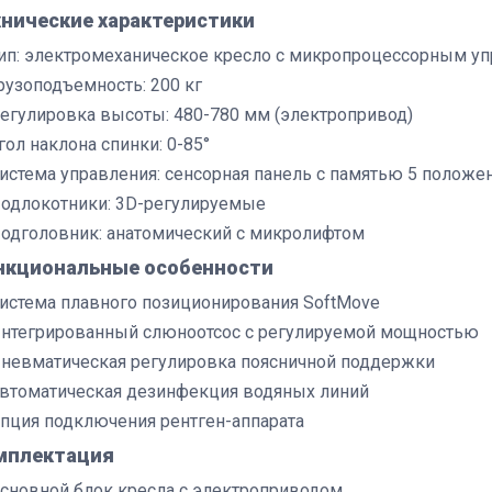
хнические характеристики
ип: электромеханическое кресло с микропроцессорным у
рузоподъемность: 200 кг
егулировка высоты: 480-780 мм (электропривод)
гол наклона спинки: 0-85°
истема управления: сенсорная панель с памятью 5 положе
одлокотники: 3D-регулируемые
одголовник: анатомический с микролифтом
нкциональные особенности
истема плавного позиционирования SoftMove
нтегрированный слюноотсос с регулируемой мощностью
невматическая регулировка поясничной поддержки
втоматическая дезинфекция водяных линий
пция подключения рентген-аппарата
мплектация
сновной блок кресла с электроприводом