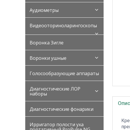
Аудиометры
Видеооториноларингоскопы
Воронка Зигле
Воронки ушные
Голосообразующие аппараты
Диагностические ЛОР
наборы
Опис
Диагностические фонарики
Кре
Ирригатор полости уха
пре
портативный ProPulse NG