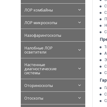
С
ЛОР комбайны
С
П
ЛОР микроскопы
Н
С
Назофарингоскопы
Пр
Т
Налобные ЛОР
осветители
А
Э
Настенные
С
диагностические
системы
С
Га
Оториноскопы
Г
С
Отоскопы
С