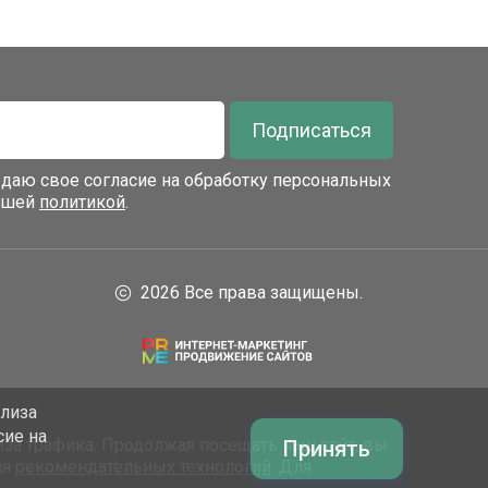
Подписаться
я даю свое согласие на обработку персональных
нашей
политикой
.
2026 Все права защищены.
ализа
сие на
за трафика. Продолжая посещать наш сайт, вы
Принять
ия
рекомендательных технологий
. Для