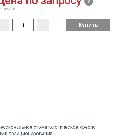
Цена по запросу
а штуку
Купить
-
+
фессиональное стоматологическое кресло
ями позиционирования.