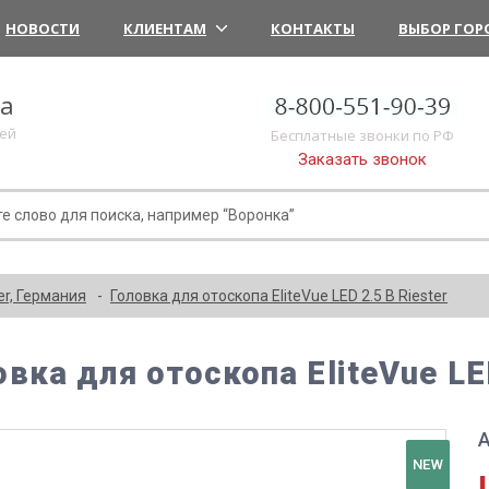
НОВОСТИ
КЛИЕНТАМ
КОНТАКТЫ
ВЫБОР ГОР
ка
лей
Бесплатные звонки по РФ
Заказать звонок
er, Германия
Головка для отоскопа EliteVue LED 2.5 В Riester
овка для отоскопа EliteVue LED
А
NEW