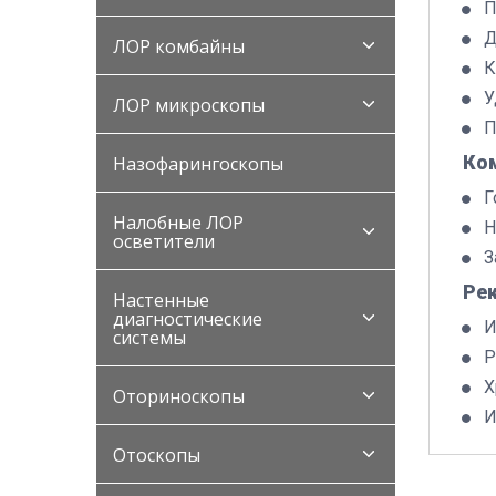
П
Д
ЛОР комбайны
К
У
ЛОР микроскопы
П
Ко
Назофарингоскопы
Г
Налобные ЛОР
Н
осветители
З
Ре
Настенные
диагностические
И
системы
Р
Х
Оториноскопы
И
Отоскопы