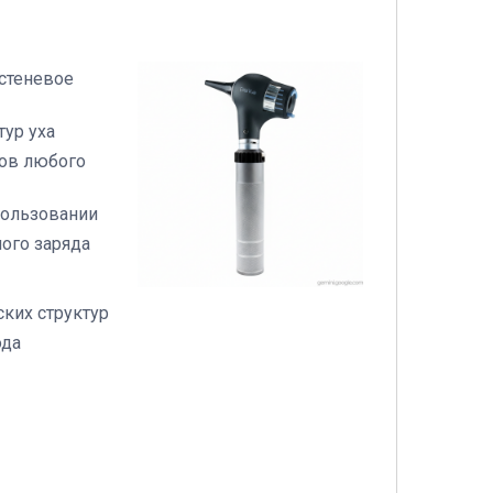
естеневое
тур уха
тов любого
пользовании
ного заряда
ских структур
ода