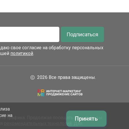
Подписаться
я даю свое согласие на обработку персональных
нашей
политикой
.
2026 Все права защищены.
ализа
сие на
за трафика. Продолжая посещать наш сайт, вы
Принять
ия
рекомендательных технологий
. Для