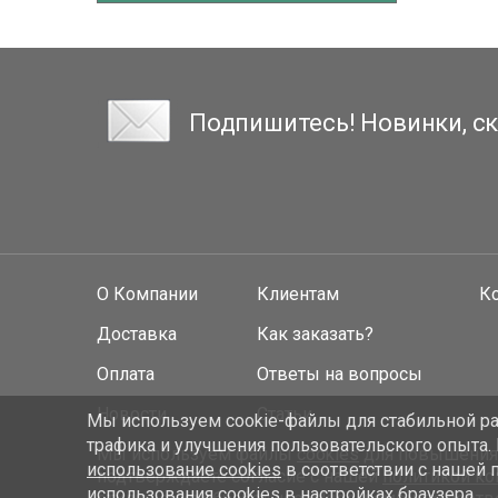
Подпишитесь! Новинки, ск
О Компании
Клиентам
К
Доставка
Как заказать?
Оплата
Ответы на вопросы
Новости
Статьи
Мы используем cookie-файлы для стабильной раб
трафика и улучшения пользовательского опыта.
Мы используем файлы
cookies
для повышения у
использование cookies
в соответствии с нашей 
подтверждаете согласие с нашей
политикой к
использования cookies в настройках браузера.