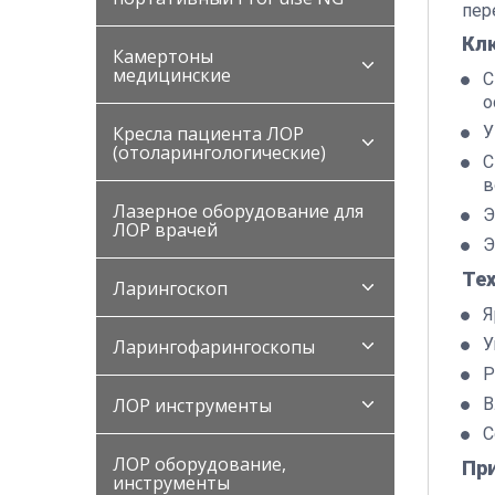
пер
Кл
Камертоны
медицинские
С
о
Кресла пациента ЛОР
У
(отоларингологические)
С
в
Лазерное оборудование для
Э
ЛОР врачей
Э
Те
Ларингоскоп
Я
У
Ларингофарингоскопы
Р
ЛОР инструменты
В
С
ЛОР оборудование,
Пр
инструменты