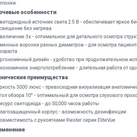
епонки.
ючевые особенности
ветодиодный источник света 2.5 В - обеспечивает яркое б
свещение без нагрева
величение 3x - оптимальное для детального осмотра струк
менные воронки разных диаметров - для осмотра пациен
озраста
ргономичный дизайн - удобство при продолжительном ис
кономичное энергопотребление - длительная работа от од
хнические преимущества
ркость 3000 люкс - превосходная визуализация анатомиче
гол обзора 10° - оптимальный для осмотра слухового прох
есурс светодиода - до 50,000 часов работы
лагозащищенный корпус - возможность дезинфекции
овместимость с рукоятками Riester серии EliteVue
именение