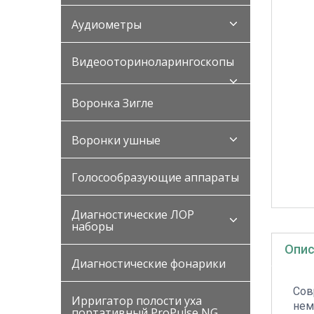
Аудиометры
Видеооториноларингоскопы
Воронка Зигле
Воронки ушные
Голосообразующие аппараты
Диагностические ЛОР
наборы
Опис
Диагностические фонарики
Сов
Ирригатор полости уха
нем
портативный ProPulse NG