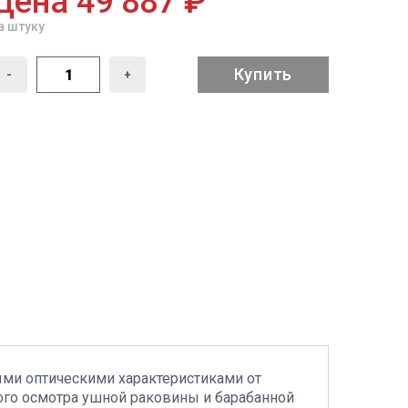
Цена 49 887 ₽
а штуку
Купить
-
+
ыми оптическими характеристиками от
ного осмотра ушной раковины и барабанной