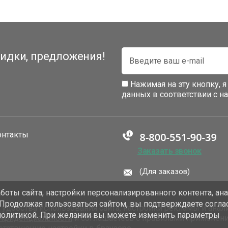
идки, предложения!
Нажимая на эту кнопку, 
данных в соответствии с 
онтакты
Заказать звонок
(Для заказов)
оты сайта, настройки персонализированного контента, ан
 Продолжая пользоваться сайтом, вы подтверждаете согла
добства использования сайта, настройки рекламы и анали
политикой. При желании вы можете изменить параметры
онфиденциальности
и соглашаетесь с правилами применен