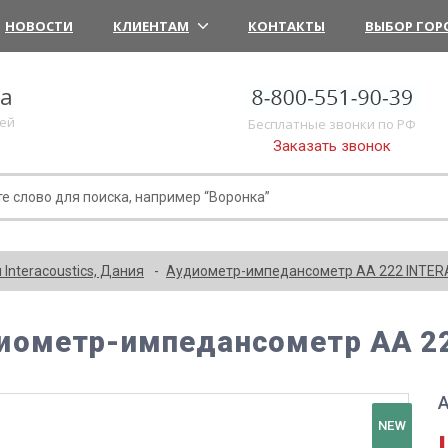
НОВОСТИ
КЛИЕНТАМ
КОНТАКТЫ
ВЫБОР ГОР
ка
лей
Бесплатные звонки по РФ
Заказать звонок
Interacoustics, Дания
Аудиометр-импедансометр АА 222 INTE
иометр-импедансометр АА 2
А
NEW