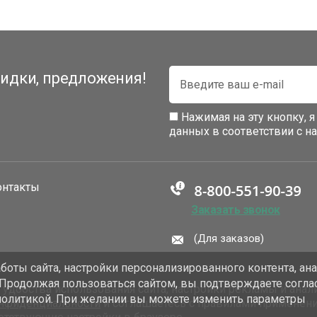
идки, предложения!
Нажимая на эту кнопку, 
данных в соответствии с 
онтакты
Заказать звонок
(Для заказов)
оты сайта, настройки персонализированного контента, ан
 Продолжая пользоваться сайтом, вы подтверждаете согла
добства использования сайта, настройки рекламы и анали
политикой. При желании вы можете изменить параметры
онфиденциальности
и соглашаетесь с правилами применен