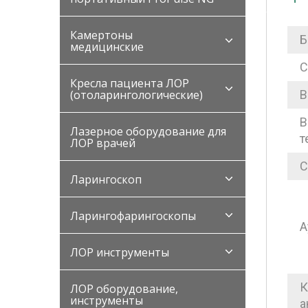
Камертоны
Б
медицинские
С
Кресла пациента ЛОР
В
(отоларингологические)
В
Лазерное оборудование для
т
ЛОР врачей
С
Ларингоскоп
Ларингофарингоскопы
А
ЛОР инструменты
К
ЛОР оборудование,
инструменты
а