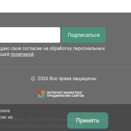
Подписаться
я даю свое согласие на обработку персональных
нашей
политикой
.
2026 Все права защищены.
ализа
сие на
за трафика. Продолжая посещать наш сайт, вы
Принять
ия
рекомендательных технологий
. Для