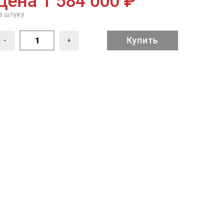
Цена 1 584 000 ₽
а штуку
Купить
-
+