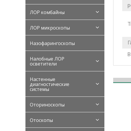
р
ЛОР комбайны
Т
ЛОР микроскопы
Г
Назофарингоскопы
В
Налобные ЛОР
осветители
Настенные
диагностические
системы
Оториноскопы
Отоскопы