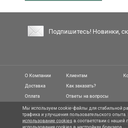
Подпишитесь! Новинки, ск
О Компании
Клиентам
К
Доставка
Как заказать?
Оплата
Ответы на вопросы
Новости
Статьи
Мы используем cookie-файлы для стабильной раб
трафика и улучшения пользовательского опыта.
Мы используем файлы
cookies
для повышения у
использование cookies
в соответствии с нашей 
подтверждаете согласие с нашей
политикой к
использования cookies в настройках браузера.