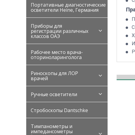
С
Портативные диагностические
Пр
осветители Heine, Германия
П
Приборы для
С
регистрации различных
Х
классов ОАЭ
И
Рабочее место врача-
Р
оториноларинголога
Риноскопы для ЛОР
врачей
Ручные осветители
Стробоскопы Dantschke
Тимпанометры и
импедансометры