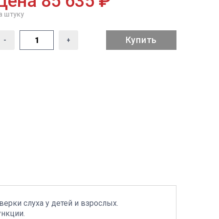
Цена 85 635 ₽
а штуку
Купить
-
+
рки слуха у детей и взрослых.
ункции.