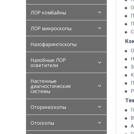
О
ЛОР комбайны
П
П
ЛОР микроскопы
С
Ко
Назофарингоскопы
О
Н
Налобные ЛОР
осветители
З
К
Настенные
П
диагностические
системы
Р
Те
Оториноскопы
Г
В
Отоскопы
А