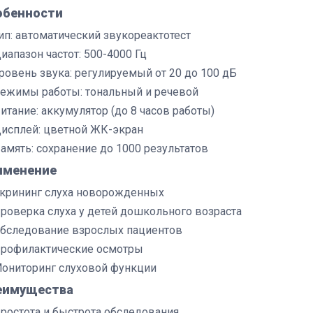
обенности
ип: автоматический звукореактотест
иапазон частот: 500-4000 Гц
ровень звука: регулируемый от 20 до 100 дБ
ежимы работы: тональный и речевой
итание: аккумулятор (до 8 часов работы)
исплей: цветной ЖК-экран
амять: сохранение до 1000 результатов
именение
крининг слуха новорожденных
роверка слуха у детей дошкольного возраста
бследование взрослых пациентов
рофилактические осмотры
ониторинг слуховой функции
еимущества
ростота и быстрота обследования