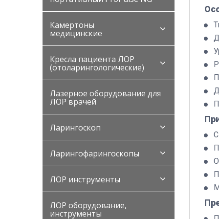
Ос
Камертоны
Т
медицинские
Д
У
Кресла пациента ЛОР
Р
(отоларингологические)
П
Д
Лазерное оборудование для
ЛОР врачей
П
Пр
Ларингоскоп
С
П
Ларингофарингоскопы
О
П
ЛОР инструменты
М
Пр
ЛОР оборудование,
инструменты
П