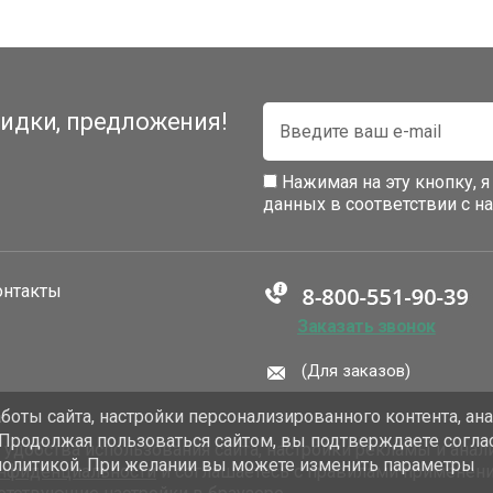
идки, предложения!
Нажимая на эту кнопку, 
данных в соответствии с 
онтакты
Заказать звонок
(Для заказов)
оты сайта, настройки персонализированного контента, ан
 Продолжая пользоваться сайтом, вы подтверждаете согла
добства использования сайта, настройки рекламы и анали
политикой. При желании вы можете изменить параметры
онфиденциальности
и соглашаетесь с правилами применен