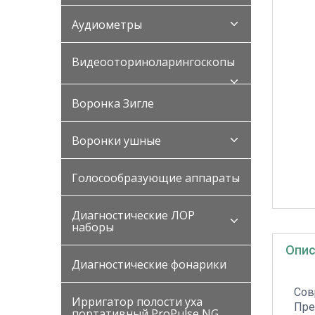
Аудиометры
Видеооториноларингоскопы
Воронка Зигле
Воронки ушные
Голосообразующие аппараты
Диагностические ЛОР
наборы
Опис
Диагностические фонарики
Сов
Ирригатор полости уха
Пре
портативный ProPulse NG