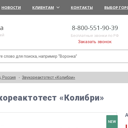
НОВОСТИ
КЛИЕНТАМ
КОНТАКТЫ
ВЫБОР ГОР
ка
лей
Бесплатные звонки по РФ
Заказать звонок
, Россия
Звукореактотест «Колибри»
кореактотест «Колибри»
А
NEW