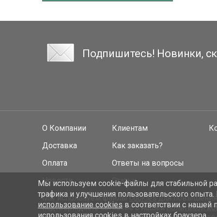
Подпишитесь! Новинки, ск
О Компании
Клиентам
К
Доставка
Как заказать?
Оплата
Ответы на вопросы
Новости
Статьи
Мы используем cookie-файлы для стабильной раб
трафика и улучшения пользовательского опыта.
Мы используем файлы
cookies
для повышения у
использование cookies
в соответствии с нашей 
подтверждаете согласие с нашей
политикой к
использования cookies в настройках браузера.