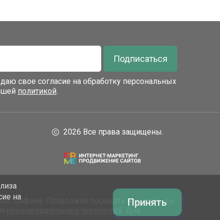
Подписаться
я даю свое согласие на обработку персональных
нашей
политикой
.
2026 Все права защищены.
ализа
сие на
за трафика. Продолжая посещать наш сайт, вы
Принять
ия
рекомендательных технологий
. Для