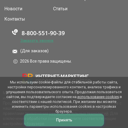
Новости
Статьи
Контакты
Заказать звонок
(Для заказов)
2026 Все права защищены.
Мы используем cookie-файлы для стабильной работы сайта,
настройки персонализированного контента, анализа трафика и
улучшения пользовательского опыта. Продолжая пользоваться
Мы используем файлы
cookies
для повышения удобства
сайтом, вы подтверждаете согласие на
использование cookies
в
использования сайта, настройки рекламы и анализа трафика.
соответствии с нашей политикой. При желании вы можете
Продолжая посещать наш сайт, вы подтверждаете согласие с
изменить параметры использования cookies в настройках
нашей
политикой конфиденциальности
и соглашаетесь с
браузера.
правилами применения
рекомендательных технологий
. Для
отключения обработки cookies, измените соответствующие
Принять
настройки в браузере.