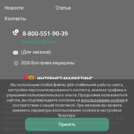
Новости
Статьи
Контакты
Заказать звонок
(Для заказов)
2026 Все права защищены.
Мы используем cookie-файлы для стабильной работы сайта,
настройки персонализированного контента, анализа трафика и
улучшения пользовательского опыта. Продолжая пользоваться
Мы используем файлы
cookies
для повышения удобства
сайтом, вы подтверждаете согласие на
использование cookies
в
использования сайта, настройки рекламы и анализа трафика.
соответствии с нашей политикой. При желании вы можете
Продолжая посещать наш сайт, вы подтверждаете согласие с
изменить параметры использования cookies в настройках
нашей
политикой конфиденциальности
и соглашаетесь с
браузера.
правилами применения
рекомендательных технологий
. Для
отключения обработки cookies, измените соответствующие
Принять
настройки в браузере.