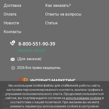
Доставка
Как заказать?
Оплата
Ответы на вопросы
Новости
Статьи
Контакты
Заказать звонок
(Для заказов)
2026 Все права защищены.
Мы используем cookie-файлы для стабильной работы сайта,
настройки персонализированного контента, анализа трафика и
улучшения пользовательского опыта. Продолжая пользоваться
Мы используем файлы
cookies
для повышения удобства
сайтом, вы подтверждаете согласие на
использование cookies
в
использования сайта, настройки рекламы и анализа трафика.
соответствии с нашей политикой. При желании вы можете
Продолжая посещать наш сайт, вы подтверждаете согласие с
изменить параметры использования cookies в настройках
нашей
политикой конфиденциальности
и соглашаетесь с