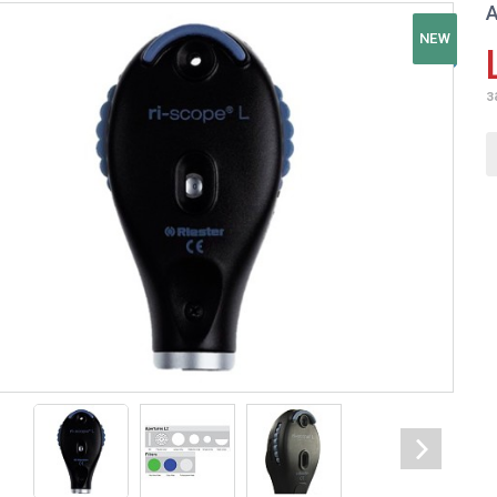
А
NEW
з