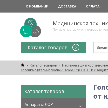
О КОМПАНИИ
ДОСТАВКА
ОПЛАТА
Медицинская техни
Прямые поставки от производите
Каталог товаров
Каталог товаров
Настенные диагностические
Головка офтальмоскопа Ri-scope L2(LED 3.5 B с защито
Гол
Каталог товаров
от 
Аппараты ЛОР