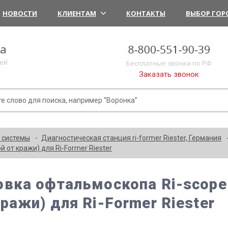
НОВОСТИ
КЛИЕНТАМ
КОНТАКТЫ
ВЫБОР ГОР
ка
лей
Бесплатные звонки по РФ
Заказать звонок
 системы
Диагностическая станция ri-former Riester, Германия
й от кражи) для Ri-Former Riester
овка офтальмоскопа Ri-scope 
кражи) для Ri-Former Riester