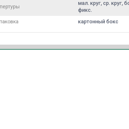
мал. круг, ср. круг, 
пертуры
фикс.
паковка
картонный бокс