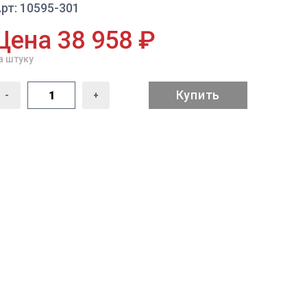
рт: 10595-301
Цена 38 958 ₽
а штуку
Купить
-
+