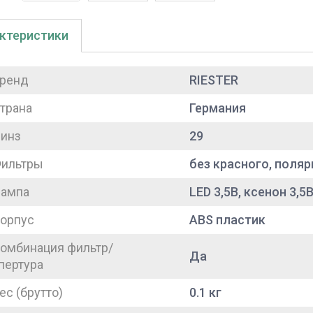
ктеристики
ренд
RIESTER
трана
Германия
инз
29
ильтры
без красного, поля
ампа
LED 3,5В, ксенон 3,5
орпус
ABS пластик
омбинация фильтр/
Да
пертура
ес (брутто)
0.1 кг