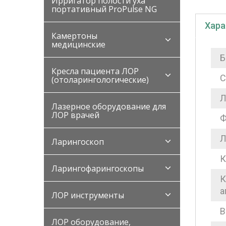
Ирригатор полости уха
портативный ProPulse NG
Хара
Камертоны
медицинские
Б
Кресла пациента ЛОР
С
(отоларингологические)
Л
Лазерное оборудование для
ЛОР врачей
Ф
Л
Ларингоскоп
К
Ларингофарингоскопы
К
а
ЛОР инструменты
В
ЛОР оборудование,