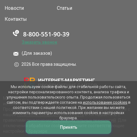
Новости
Статьи
Контакты
Заказать звонок
(Для заказов)
2026 Все права защищены.
Мы используем cookie-файлы для стабильной работы сайта,
настройки персонализированного контента, анализа трафика и
улучшения пользовательского опыта. Продолжая пользоваться
Мы используем файлы
cookies
для повышения удобства
сайтом, вы подтверждаете согласие на
использование cookies
в
использования сайта, настройки рекламы и анализа трафика.
соответствии с нашей политикой. При желании вы можете
Продолжая посещать наш сайт, вы подтверждаете согласие с
изменить параметры использования cookies в настройках
нашей
политикой конфиденциальности
и соглашаетесь с
браузера.
правилами применения
рекомендательных технологий
. Для
отключения обработки cookies, измените соответствующие
Принять
настройки в браузере.