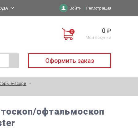
ОДА
Войти
Регистрация
0 ₽
Мои покупки
Оформить заказ
боры e-scope
отоскоп/офтальмоскоп
ster