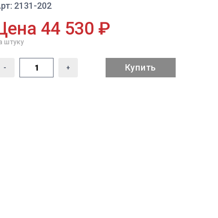
рт: 2131-202
Цена 44 530 ₽
а штуку
Купить
-
+