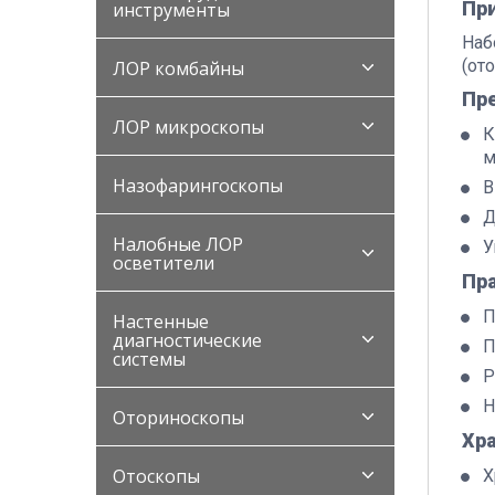
Пр
инструменты
Наб
(от
ЛОР комбайны
Пр
ЛОР микроскопы
К
м
Назофарингоскопы
В
Д
Налобные ЛОР
У
осветители
Пр
П
Настенные
диагностические
П
системы
Р
Н
Оториноскопы
Хр
Отоскопы
Х