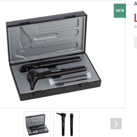
А
NEW
з