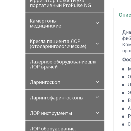
Ирригатор полости уха
портативный ProPulse NG
Опис
Камертоны
медицинские
Диа
фиб
Кресла пациента ЛОР
Ком
(отоларингологические)
про
Ос
Лазерное оборудование для
ЛОР врачей
М
О
Ларингоскоп
Л
Э
Ларингофарингоскопы
В
А
ЛОР инструменты
Р
С
ЛОР оборудование,