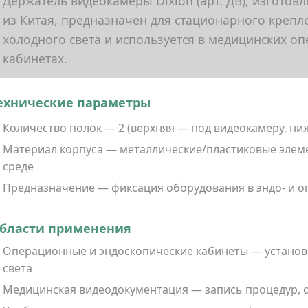
Держатель видеокамеры Dixion (арт. ДВ), изгото
из Китая, предназначен для стационарного креп
холодного света и используется в медицинских о
кабинетах.
ехнические параметры
Количество полок — 2 (верхняя — под видеокамеру, ни
Материал корпуса — металлические/пластиковые элем
среде
Предназначение — фиксация оборудования в эндо‑ и 
бласти применения
Операционные и эндоскопические кабинеты — установ
света
Медицинская видеодокументация — запись процедур, 