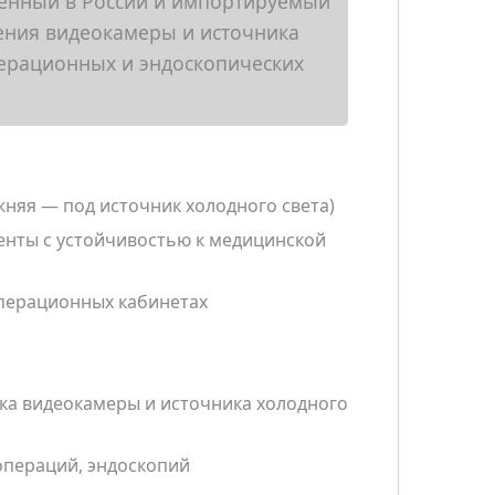
вленный в России и импортируемый
ления видеокамеры и источника
перационных и эндоскопических
жняя — под источник холодного света)
енты с устойчивостью к медицинской
операционных кабинетах
ка видеокамеры и источника холодного
операций, эндоскопий