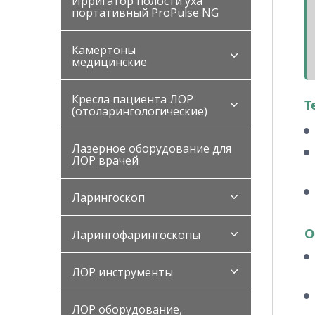
Ирригатор полости уха
портативный ProPulse NG
Камертоны
медицинские
Кресла пациента ЛОР
Т
(отоларингологические)
Лазерное оборудование для
ЛОР врачей
Ларингоскоп
О
Ларингофарингоскопы
ЛОР инструменты
ЛОР оборудование,