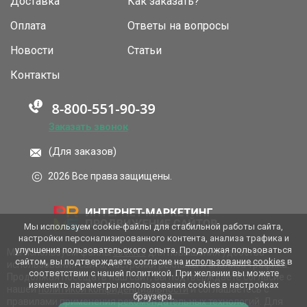
Доставка
Как заказать?
Оплата
Ответы на вопросы
Новости
Статьи
Контакты
Заказать звонок
(Для заказов)
2026 Все права защищены.
Мы используем cookie-файлы для стабильной работы сайта,
настройки персонализированного контента, анализа трафика и
улучшения пользовательского опыта. Продолжая пользоваться
Мы используем файлы
cookies
для повышения удобства
сайтом, вы подтверждаете согласие на
использование cookies
в
использования сайта, настройки рекламы и анализа трафика.
соответствии с нашей политикой. При желании вы можете
Продолжая посещать наш сайт, вы подтверждаете согласие с
изменить параметры использования cookies в настройках
нашей
политикой конфиденциальности
и соглашаетесь с
браузера.
правилами применения
рекомендательных технологий
. Для