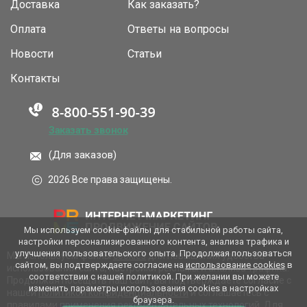
Доставка
Как заказать?
Оплата
Ответы на вопросы
Новости
Статьи
Контакты
Заказать звонок
(Для заказов)
2026 Все права защищены.
Мы используем cookie-файлы для стабильной работы сайта,
настройки персонализированного контента, анализа трафика и
улучшения пользовательского опыта. Продолжая пользоваться
Мы используем файлы
cookies
для повышения удобства
сайтом, вы подтверждаете согласие на
использование cookies
в
использования сайта, настройки рекламы и анализа трафика.
соответствии с нашей политикой. При желании вы можете
Продолжая посещать наш сайт, вы подтверждаете согласие с
изменить параметры использования cookies в настройках
нашей
политикой конфиденциальности
и соглашаетесь с
браузера.
правилами применения
рекомендательных технологий
. Для