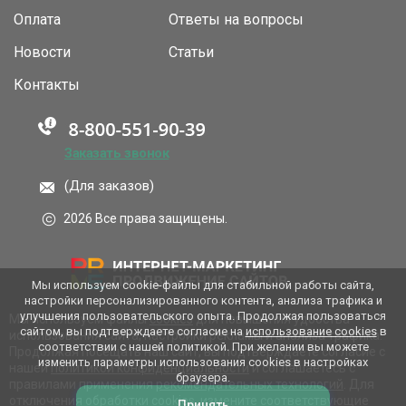
Оплата
Ответы на вопросы
Новости
Статьи
Контакты
Заказать звонок
(Для заказов)
2026 Все права защищены.
Мы используем cookie-файлы для стабильной работы сайта,
настройки персонализированного контента, анализа трафика и
улучшения пользовательского опыта. Продолжая пользоваться
Мы используем файлы
cookies
для повышения удобства
сайтом, вы подтверждаете согласие на
использование cookies
в
использования сайта, настройки рекламы и анализа трафика.
соответствии с нашей политикой. При желании вы можете
Продолжая посещать наш сайт, вы подтверждаете согласие с
изменить параметры использования cookies в настройках
нашей
политикой конфиденциальности
и соглашаетесь с
браузера.
правилами применения
рекомендательных технологий
. Для
отключения обработки cookies, измените соответствующие
Принять