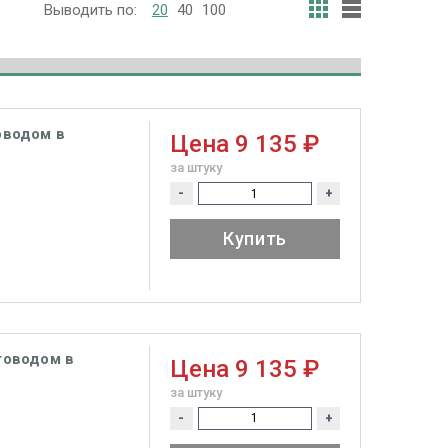
Выводить по:
20
40
100
товодом в
Цена
9 135 ₽
за штуку
-
+
Купить
етоводом в
Цена
9 135 ₽
за штуку
-
+