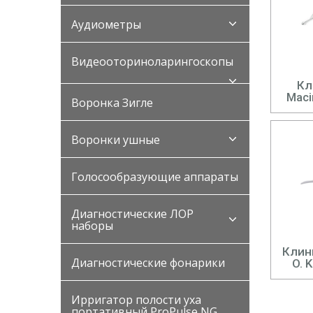
Аудиометры
Видеооториноларингоскопы
Клин
Maci
Воронка Зигле
Воронки ушные
Голосообразующие аппараты
Диагностические ЛОР
наборы
Клин
Диагностические фонарики
O. 
Ирригатор полости уха
портативный ProPulse NG