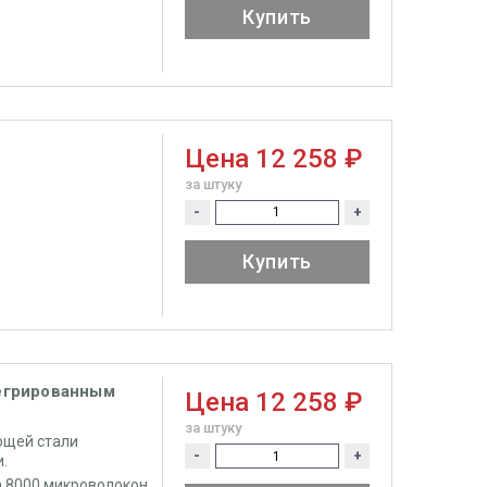
Купить
Цена
12 258 ₽
за штуку
-
+
Купить
тегрированным
Цена
12 258 ₽
за штуку
ющей стали
-
+
.
 8000 микроволокон,