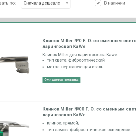
ать по:
В наличии
Сначала дешевле
Клинок Miller №0 F. O. со сменным све
ларингоскоп KaWe
Клинок Miller для ларингоскопа Kawe:
тип света: фиброоптический;
метал: нержавеющая сталь.
Ожидается поставка
Клинок Miller №00 F. O. со сменным св
ларингоскоп KaWe
клинок: прямой;
тип лампы: фиброоптическое освещение.