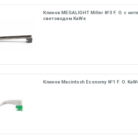
Клинок MEGALIGHT Miller №3 F. O. с ин
световодом KaWe
Клинок Macintosh Economy №1 F. O. KaW