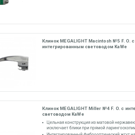
Клинок MEGALIGHT Macintosh №5 F. O. с
интегрированным световодом KaWe
Клинок MEGALIGHT Miller №4 F. O. с ин
световодом KaWe
Цельная конструкция из матовой нержаве
исключает блики при прямой ларингоскопии
Интегрированный фиброоптический жгут на