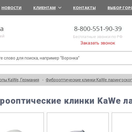
НОВОСТИ
КЛИЕНТАМ
КОНТАКТЫ
ВЫБОР ГОР
ка
лей
Бесплатные звонки по РФ
Заказать звонок
опы KaWe, Германия
Фиброоптические клинки KaWe ларингоско
рооптические клинки KaWe л