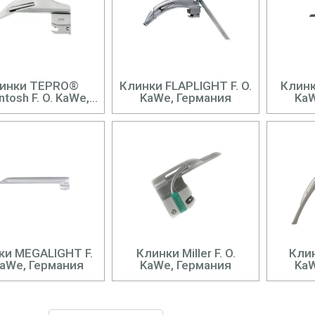
ки TEPRO®
Клинки FLAPLIGHT F. O.
Клинки
ntosh F. O. KaWe,
KaWe, Германия
KaW
Германия
ки MEGALIGHT F.
Клинки Miller F. O.
Клин
KaWe, Германия
KaWe, Германия
KaW