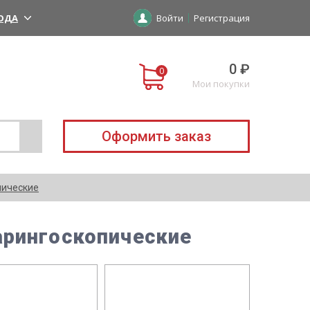
ОДА
Войти
Регистрация
0 ₽
Мои покупки
Оформить заказ
пические
арингоскопические