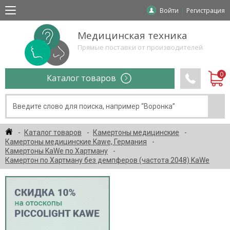
Войти
Регистрация
Медицинская техника
Прямые поставки от производителей
Каталог товаров
Каталог товаров
Камертоны медицинские
Камертоны медицинские Kawe, Германия
Камертоны KaWe по Хартману
Камертон по Хартману без демпферов (частота 2048) KaWe