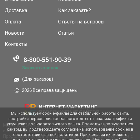
Доставка
Как заказать?
Оплата
Ответы на вопросы
Новости
Статьи
Контакты
Заказать звонок
(Для заказов)
2026 Все права защищены.
Мы используем cookie-файлы для стабильной работы сайта,
настройки персонализированного контента, анализа трафика и
улучшения пользовательского опыта. Продолжая пользоваться
Мы используем файлы
cookies
для повышения удобства
сайтом, вы подтверждаете согласие на
использование cookies
в
использования сайта, настройки рекламы и анализа трафика.
соответствии с нашей политикой. При желании вы можете
Продолжая посещать наш сайт, вы подтверждаете согласие с
изменить параметры использования cookies в настройках