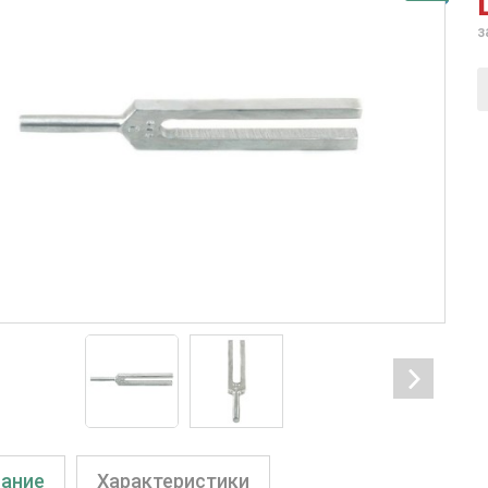
з
ание
Характеристики