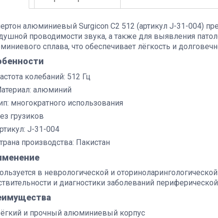
ертон алюминиевый Surgicon C2 512 (артикул J-31-004) пр
душной проводимости звука, а также для выявления патол
миниевого сплава, что обеспечивает лёгкость и долговечн
обенности
астота колебаний: 512 Гц
атериал: алюминий
ип: многократного использования
ез грузиков
ртикул: J-31-004
трана производства: Пакистан
именение
ользуется в неврологической и оториноларингологической
ствительности и диагностики заболеваний периферической
еимущества
ёгкий и прочный алюминиевый корпус