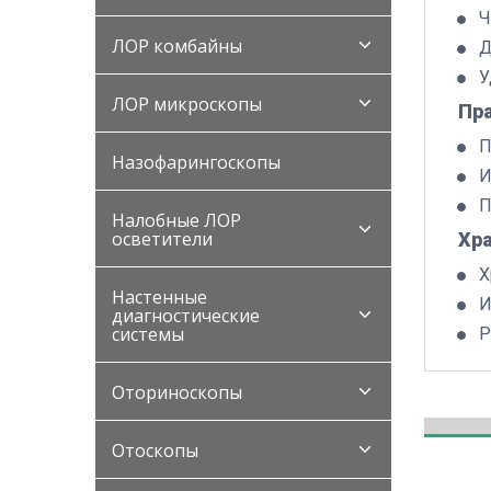
Ч
ЛОР комбайны
Д
У
ЛОР микроскопы
Пр
П
Назофарингоскопы
И
П
Налобные ЛОР
осветители
Хр
Х
Настенные
И
диагностические
системы
Р
Оториноскопы
Отоскопы