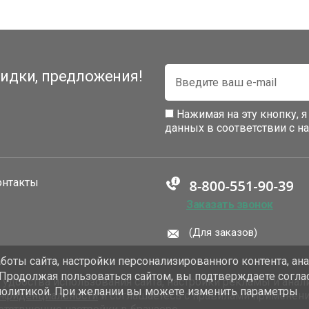
идки, предложения!
Нажимая на эту кнопку, 
данных в соответствии с 
онтакты
Заказать звонок
(Для заказов)
оты сайта, настройки персонализированного контента, ан
 Продолжая пользоваться сайтом, вы подтверждаете согла
добства использования сайта, настройки рекламы и анали
политикой. При желании вы можете изменить параметры
онфиденциальности
и соглашаетесь с правилами применен