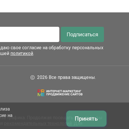
Подписаться
я даю свое согласие на обработку персональных
нашей
политикой
.
2026 Все права защищены.
ализа
сие на
за трафика. Продолжая посещать наш сайт, вы
Принять
ия
рекомендательных технологий
. Для