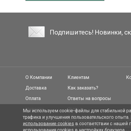
Подпишитесь! Новинки, ск
О Компании
Клиентам
К
Доставка
Как заказать?
Оплата
Ответы на вопросы
Новости
Статьи
Мы используем cookie-файлы для стабильной раб
трафика и улучшения пользовательского опыта.
Мы используем файлы
cookies
для повышения у
использование cookies
в соответствии с нашей 
подтверждаете согласие с нашей
политикой к
использования cookies в настройках браузера.