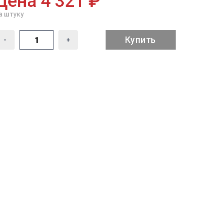
Цена 4 321 ₽
а штуку
Купить
-
+