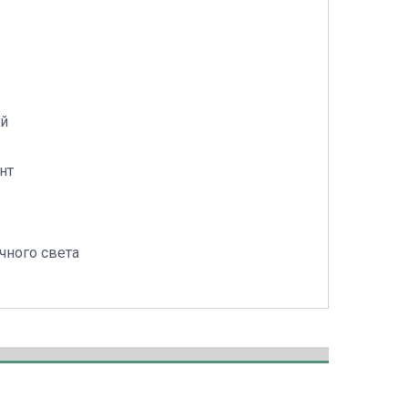
ий
нт
чного света