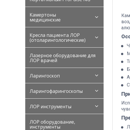
Камертоны
Кам
медицинские
воз
алю
Кресла пациента ЛОР
Ос
(отоларингологические)
Ч
М
Лазерное оборудование для
ЛОР врачей
Т
Б
Ларингоскоп
А
С
Ларингофарингоскопы
Пр
Исп
ЛОР инструменты
чув
Пр
ЛОР оборудование,
инструменты
Л