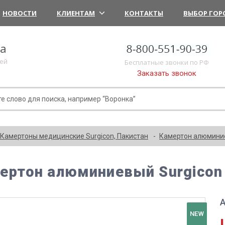
НОВОСТИ
КЛИЕНТАМ
КОНТАКТЫ
ВЫБОР ГОР
ка
лей
Бесплатные звонки по РФ
Заказать звонок
Камертоны медицинские Surgicon, Пакистан
Камертон алюминие
ертон алюминиевый Surgicon
А
NEW