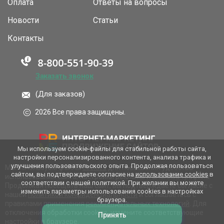
Оплата
Ответы на вопросы
Новости
Статьи
Контакты
Заказать звонок
(Для заказов)
2026 Все права защищены.
Мы используем cookie-файлы для стабильной работы сайта,
настройки персонализированного контента, анализа трафика и
улучшения пользовательского опыта. Продолжая пользоваться
Мы используем файлы
cookies
для повышения удобства
сайтом, вы подтверждаете согласие на
использование cookies
в
использования сайта, настройки рекламы и анализа трафика.
соответствии с нашей политикой. При желании вы можете
Продолжая посещать наш сайт, вы подтверждаете согласие с
изменить параметры использования cookies в настройках
нашей
политикой конфиденциальности
и соглашаетесь с
браузера.
правилами применения
рекомендательных технологий
. Для
отключения обработки cookies, измените соответствующие
Принять
настройки в браузере.