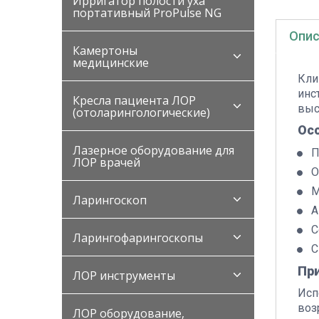
Ирригатор полости уха
портативный ProPulse NG
Опис
Камертоны
медицинские
Кли
инс
Кресла пациента ЛОР
выс
(отоларингологические)
Ос
Лазерное оборудование для
П
ЛОР врачей
О
М
Ларингоскоп
А
С
Ларингофарингоскопы
С
Пр
ЛОР инструменты
Исп
воз
ЛОР оборудование,