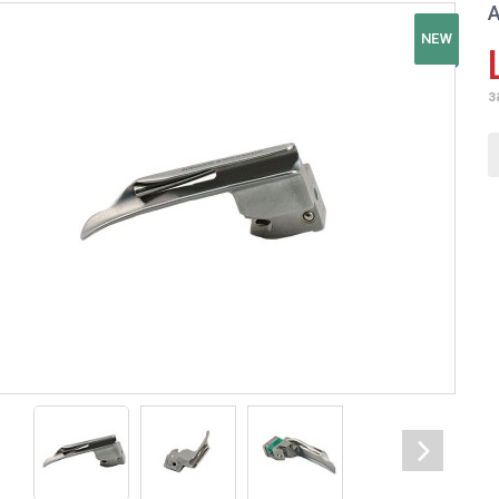
А
NEW
з