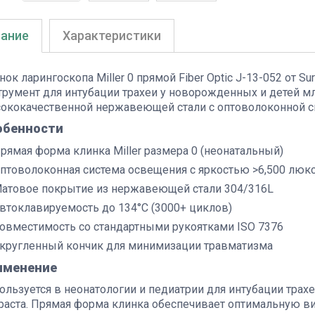
ание
Характеристики
нок ларингоскопа Miller 0 прямой Fiber Optic J-13-052 от S
трумент для интубации трахеи у новорожденных и детей м
ококачественной нержавеющей стали с оптоволоконной с
обенности
рямая форма клинка Miller размера 0 (неонатальный)
птоволоконная система освещения с яркостью >6,500 люк
атовое покрытие из нержавеющей стали 304/316L
втоклавируемость до 134°C (3000+ циклов)
овместимость со стандартными рукоятками ISO 7376
кругленный кончик для минимизации травматизма
именение
ользуется в неонатологии и педиатрии для интубации тра
раста. Прямая форма клинка обеспечивает оптимальную в