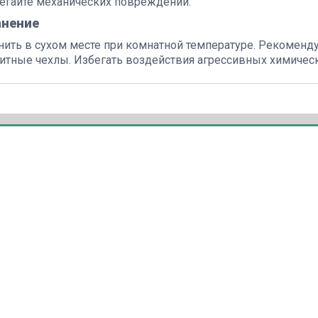
егайте механических повреждений.
анение
нить в сухом месте при комнатной температуре. Рекоменд
итные чехлы. Избегать воздействия агрессивных химичес