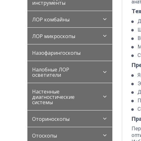
ана
инструменты
Те
ЛОР комбайны
Д
Ш
ЛОР микроскопы
В
М
Назофарингоскопы
С
Пр
Налобные ЛОР
осветители
Я
Э
Настенные
Д
диагностические
П
системы
С
Пр
Оториноскопы
Пер
опт
Отоскопы