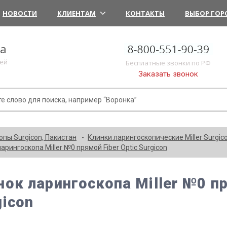
НОВОСТИ
КЛИЕНТАМ
КОНТАКТЫ
ВЫБОР ГОР
ка
лей
Бесплатные звонки по РФ
Заказать звонок
пы Surgicon, Пакистан
Клинки ларингоскопические Miller Surgic
арингоскопа Miller №0 прямой Fiber Optic Surgicon
нок ларингоскопа Miller №0 пр
gicon