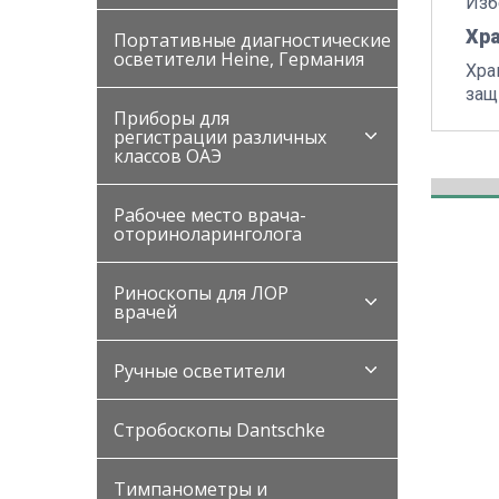
Изб
Хр
Портативные диагностические
осветители Heine, Германия
Хра
защ
Приборы для
регистрации различных
классов ОАЭ
Рабочее место врача-
оториноларинголога
Риноскопы для ЛОР
врачей
Ручные осветители
Стробоскопы Dantschke
Тимпанометры и