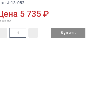
рт: J-13-052
Цена 5 735 ₽
а штуку
Купить
-
+