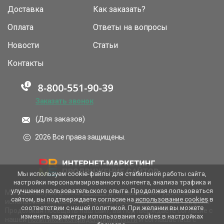
Доставка
Как заказать?
Оплата
Ответы на вопросы
Новости
Статьи
Контакты
Заказать звонок
(Для заказов)
2026 Все права защищены.
Мы используем cookie-файлы для стабильной работы сайта,
настройки персонализированного контента, анализа трафика и
улучшения пользовательского опыта. Продолжая пользоваться
Мы используем файлы
cookies
для повышения удобства
сайтом, вы подтверждаете согласие на
использование cookies
в
использования сайта, настройки рекламы и анализа трафика.
соответствии с нашей политикой. При желании вы можете
Продолжая посещать наш сайт, вы подтверждаете согласие с
изменить параметры использования cookies в настройках
нашей
политикой конфиденциальности
и соглашаетесь с