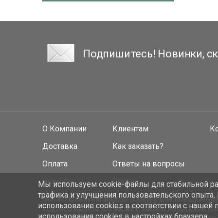
Подпишитесь! Новинки, ск
О Компании
Клиентам
К
Доставка
Как заказать?
Оплата
Ответы на вопросы
Новости
Статьи
Мы используем cookie-файлы для стабильной раб
трафика и улучшения пользовательского опыта.
Мы используем файлы
cookies
для повышения у
использование cookies
в соответствии с нашей 
подтверждаете согласие с нашей
политикой к
использования cookies в настройках браузера.