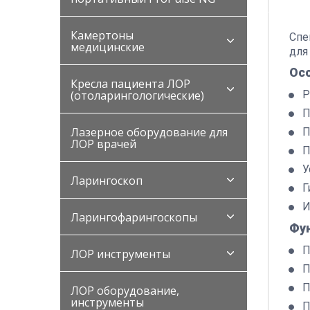
Камертоны
Спе
медицинские
для
Ос
Кресла пациента ЛОР
Р
(отоларингологические)
П
Лазерное оборудование для
П
ЛОР врачей
П
У
Ларингоскоп
Г
И
Ларингофарингоскопы
Фу
П
ЛОР инструменты
П
П
ЛОР оборудование,
инструменты
П