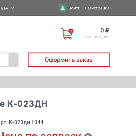
ОДА
Войти
Регистрация
0 ₽
Мои покупки
Оформить заказ
ое К-023ДН
рт: К-023дн 1044