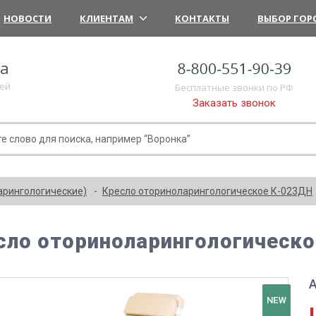
НОВОСТИ
КЛИЕНТАМ
КОНТАКТЫ
ВЫБОР ГОР
ка
лей
Бесплатные звонки по РФ
Заказать звонок
арингологические)
Кресло оториноларингологическое К-023ДН
сло оториноларингологическ
А
NEW