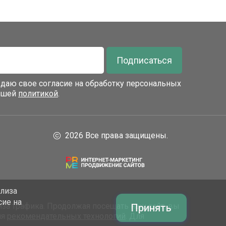
Подписаться
я даю свое согласие на обработку персональных
нашей
политикой
.
2026 Все права защищены.
ализа
сие на
за трафика. Продолжая посещать наш сайт, вы
Принять
ия
рекомендательных технологий
. Для