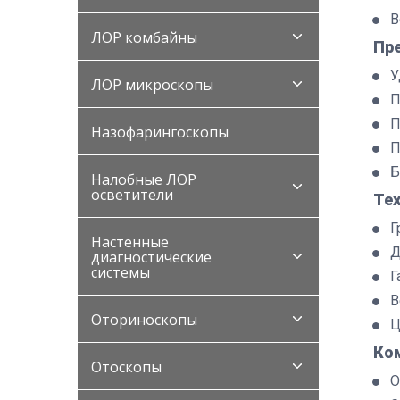
В
ЛОР комбайны
Пр
У
ЛОР микроскопы
П
П
Назофарингоскопы
П
Б
Налобные ЛОР
осветители
Те
Г
Настенные
Д
диагностические
системы
Г
В
Оториноскопы
Ц
Ко
Отоскопы
О