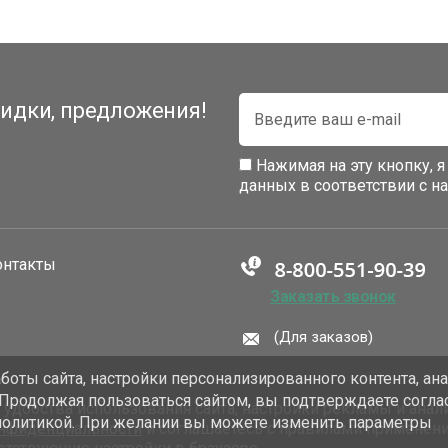
идки, предложения!
Нажимая на эту кнопку, 
данных в соответствии с 
онтакты
Заказать звонок
(Для заказов)
оты сайта, настройки персонализированного контента, ан
 Продолжая пользоваться сайтом, вы подтверждаете согла
добства использования сайта, настройки рекламы и анали
политикой. При желании вы можете изменить параметры
онфиденциальности
и соглашаетесь с правилами применен