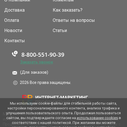
Доставка
Как заказать?
Оплата
Ответы на вопросы
Новости
Статьи
Контакты
Заказать звонок
(Для заказов)
2026 Все права защищены.
Мы используем cookie-файлы для стабильной работы сайта,
настройки персонализированного контента, анализа трафика и
улучшения пользовательского опыта. Продолжая пользоваться
Мы используем файлы
cookies
для повышения удобства
сайтом, вы подтверждаете согласие на
использование cookies
в
использования сайта, настройки рекламы и анализа трафика.
соответствии с нашей политикой. При желании вы можете
Продолжая посещать наш сайт, вы подтверждаете согласие с