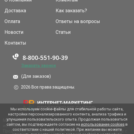
Доставка
Как заказать?
Оплата
Ответы на вопросы
Новости
Статьи
Контакты
Заказать звонок
(Для заказов)
2026 Все права защищены.
Мы используем cookie-файлы для стабильной работы сайта,
настройки персонализированного контента, анализа трафика и
улучшения пользовательского опыта. Продолжая пользоваться
Мы используем файлы
cookies
для повышения удобства
сайтом, вы подтверждаете согласие на
использование cookies
в
использования сайта, настройки рекламы и анализа трафика.
соответствии с нашей политикой. При желании вы можете
Продолжая посещать наш сайт, вы подтверждаете согласие с