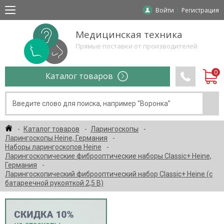
Войти
Регистрация
Медицинская техника
Прямые поставки от производителей
Каталог товаров
Каталог товаров
Ларингоскопы
Ларингоскопы Heine, Германия
Наборы ларингоскопов Heine
Ларингоскопические фиброоптические наборы Classic+ Heine,
Германия
Ларингоскопический фиброоптический набор Classic+ Heine (с
батареечной рукояткой 2,5 В)