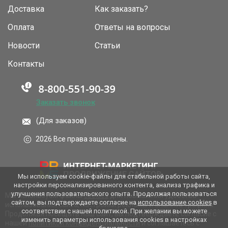
Доставка
Как заказать?
Оплата
Ответы на вопросы
Новости
Статьи
Контакты
Заказать звонок
(Для заказов)
2026 Все права защищены.
Мы используем cookie-файлы для стабильной работы сайта,
настройки персонализированного контента, анализа трафика и
улучшения пользовательского опыта. Продолжая пользоваться
Мы используем файлы
cookies
для повышения удобства
сайтом, вы подтверждаете согласие на
использование cookies
в
использования сайта, настройки рекламы и анализа трафика.
соответствии с нашей политикой. При желании вы можете
Продолжая посещать наш сайт, вы подтверждаете согласие с
изменить параметры использования cookies в настройках
нашей
политикой конфиденциальности
и соглашаетесь с