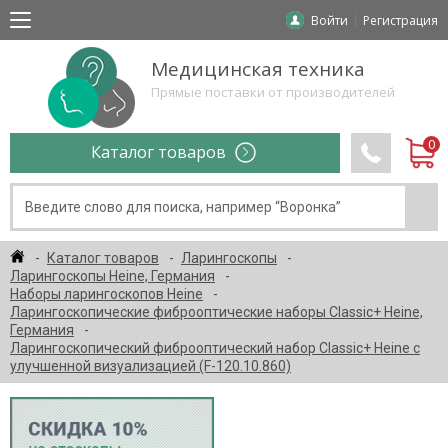
Войти
Регистрация
Медицинская техника
Прямые поставки от производителей
Каталог товаров
Каталог товаров
Ларингоскопы
Ларингоскопы Heine, Германия
Наборы ларингоскопов Heine
Ларингоскопические фиброоптические наборы Classic+ Heine,
Германия
Ларингоскопический фиброоптический набор Classic+ Heine с
улучшенной визуализацией (F-120.10.860)