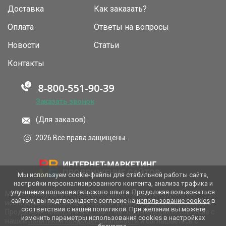
Доставка
Как заказать?
Оплата
Ответы на вопросы
Новости
Статьи
Контакты
Заказать звонок
(Для заказов)
2026 Все права защищены.
Мы используем cookie-файлы для стабильной работы сайта,
настройки персонализированного контента, анализа трафика и
улучшения пользовательского опыта. Продолжая пользоваться
Мы используем файлы
cookies
для повышения удобства
сайтом, вы подтверждаете согласие на
использование cookies
в
использования сайта, настройки рекламы и анализа трафика.
соответствии с нашей политикой. При желании вы можете
Продолжая посещать наш сайт, вы подтверждаете согласие с
изменить параметры использования cookies в настройках
нашей
политикой конфиденциальности
и соглашаетесь с