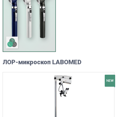
ЛОР-микроскоп LABOMED
NEW