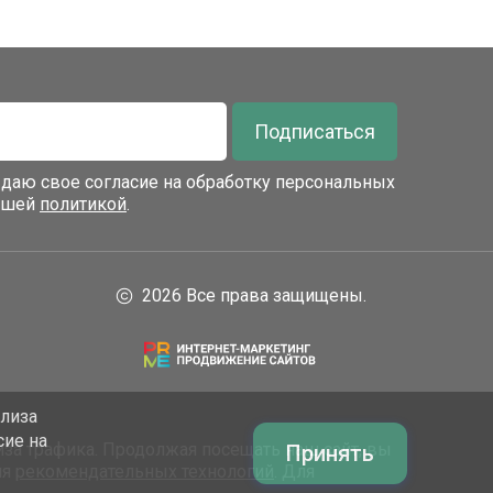
Подписаться
я даю свое согласие на обработку персональных
нашей
политикой
.
2026 Все права защищены.
ализа
сие на
за трафика. Продолжая посещать наш сайт, вы
Принять
ия
рекомендательных технологий
. Для