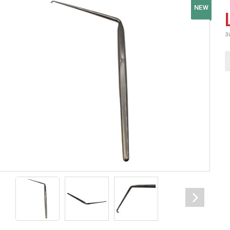
NEW
з