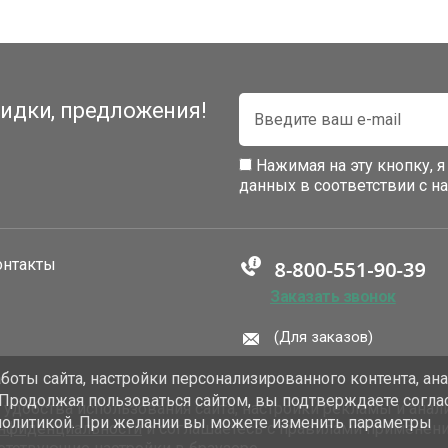
идки, предложения!
Нажимая на эту кнопку, 
данных в соответствии с 
онтакты
Заказать звонок
(Для заказов)
оты сайта, настройки персонализированного контента, ан
 Продолжая пользоваться сайтом, вы подтверждаете согла
добства использования сайта, настройки рекламы и анали
политикой. При желании вы можете изменить параметры
онфиденциальности
и соглашаетесь с правилами применен