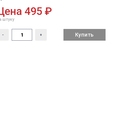
Цена 495 ₽
а штуку
Купить
-
+