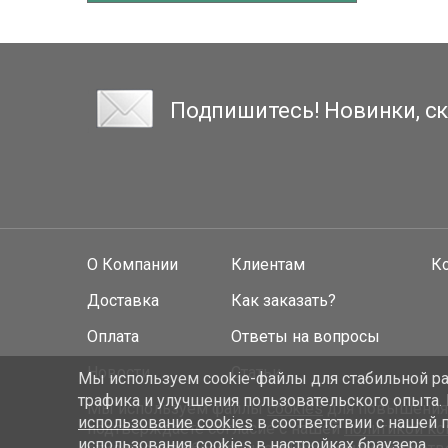
Подпишитесь! Новинки, ск
О Компании
Клиентам
К
Доставка
Как заказать?
Оплата
Ответы на вопросы
Новости
Статьи
Мы используем cookie-файлы для стабильной раб
трафика и улучшения пользовательского опыта.
Мы используем файлы
cookies
для повышения у
использование cookies
в соответствии с нашей 
подтверждаете согласие с нашей
политикой к
использования cookies в настройках браузера.