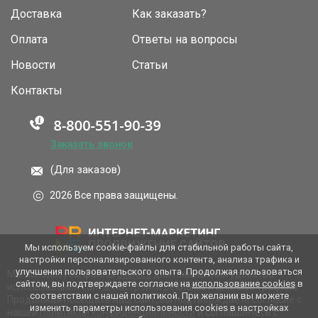
Доставка
Как заказать?
Оплата
Ответы на вопросы
Новости
Статьи
Контакты
Заказать звонок
(Для заказов)
2026 Все права защищены.
Мы используем cookie-файлы для стабильной работы сайта,
настройки персонализированного контента, анализа трафика и
улучшения пользовательского опыта. Продолжая пользоваться
Мы используем файлы
cookies
для повышения удобства
сайтом, вы подтверждаете согласие на
использование cookies
в
использования сайта, настройки рекламы и анализа трафика.
соответствии с нашей политикой. При желании вы можете
Продолжая посещать наш сайт, вы подтверждаете согласие с
изменить параметры использования cookies в настройках
нашей
политикой конфиденциальности
и соглашаетесь с