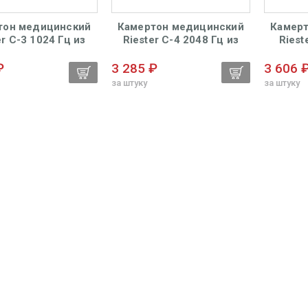
тон медицинский
Камертон медицинский
Камер
er C-3 1024 Гц из
Riester С-4 2048 Гц из
Riest
алюминия
алюминия
алюми
₽
3 285 ₽
3 606 
за штуку
за штуку