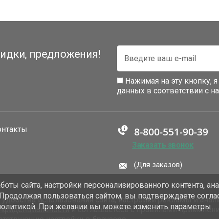
идки, предложения!
Нажимая на эту кнопку, 
данных в соответствии с 
онтакты
Заказать звонок
(Для заказов)
оты сайта, настройки персонализированного контента, ан
 Продолжая пользоваться сайтом, вы подтверждаете согла
добства использования сайта, настройки рекламы и анали
политикой. При желании вы можете изменить параметры
онфиденциальности
и соглашаетесь с правилами применен