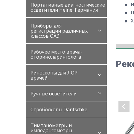
Портативные диагностические
И
осветители Heine, Германия
П
Х
Приборы для
регистрации различных
классов ОАЭ
Рабочее место врача-
оториноларинголога
Рек
Риноскопы для ЛОР
врачей
Ручные осветители
Стробоскопы Dantschke
Тимпанометры и
импедансометры