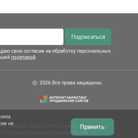
Подписаться
я даю свое согласие на обработку персональных
нашей
политикой
.
2026 Все права защищены.
ализа
сие на
за трафика. Продолжая посещать наш сайт, вы
Принять
ия
рекомендательных технологий
. Для