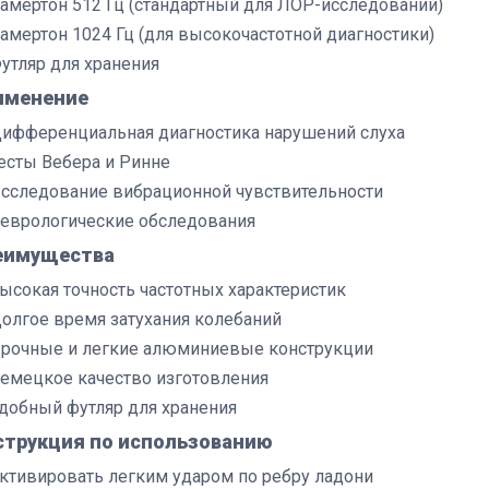
амертон 512 Гц (стандартный для ЛОР-исследований)
амертон 1024 Гц (для высокочастотной диагностики)
утляр для хранения
именение
ифференциальная диагностика нарушений слуха
есты Вебера и Ринне
сследование вибрационной чувствительности
еврологические обследования
еимущества
ысокая точность частотных характеристик
олгое время затухания колебаний
рочные и легкие алюминиевые конструкции
емецкое качество изготовления
добный футляр для хранения
струкция по использованию
ктивировать легким ударом по ребру ладони