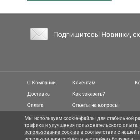
Подпишитесь! Новинки, ск
О Компании
Клиентам
К
Доставка
Как заказать?
Оплата
Ответы на вопросы
Новости
Статьи
Мы используем cookie-файлы для стабильной раб
трафика и улучшения пользовательского опыта.
Мы используем файлы
cookies
для повышения у
использование cookies
в соответствии с нашей 
подтверждаете согласие с нашей
политикой к
использования cookies в настройках браузера.