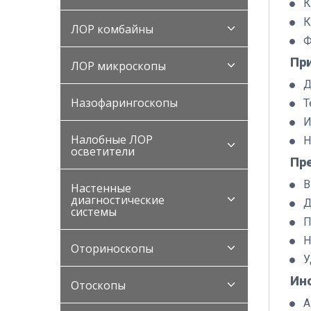
К
К
ЛОР комбайны
Ф
Пр
ЛОР микроскопы
Д
Назофарингоскопы
Т
И
Налобные ЛОР
Н
осветители
Пр
В
Настенные
диагностические
Д
системы
П
Н
Оториноскопы
У
Ин
Отоскопы
А