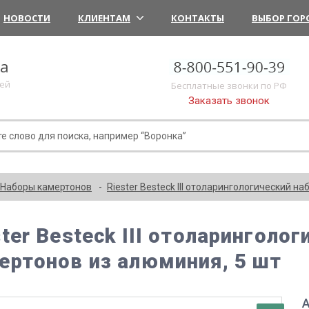
НОВОСТИ
КЛИЕНТАМ
КОНТАКТЫ
ВЫБОР ГОР
ка
лей
Бесплатные звонки по РФ
Заказать звонок
Наборы камертонов
Riester Besteck III отоларингологический н
ster Besteck III отоларинголо
ертонов из алюминия, 5 шт
А