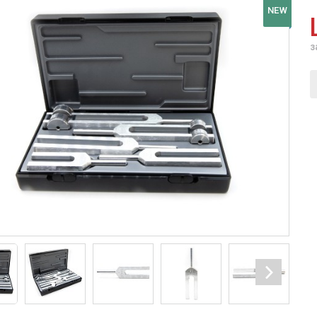
NEW
з