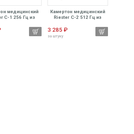
тон медицинский
Камертон медицинский
Камерт
er С-1 256 Гц из
Riester С-2 512 Гц из
Riester 
ния с гирьками
алюминия
₽
3 285 ₽
11 128
за штуку
за штуку