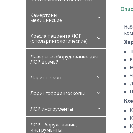
Опис
Камертоны
медицинские
Наб
ком
Кресла пациента ЛОР
(отоларингологические)
Ха
Т
Лазерное оборудование для
К
ЛОР врачей
М
Ч
Ларингоскоп
Д
П
Ларингофарингоскопы
Ко
ЛОР инструменты
К
К
ЛОР оборудование,
К
инструменты