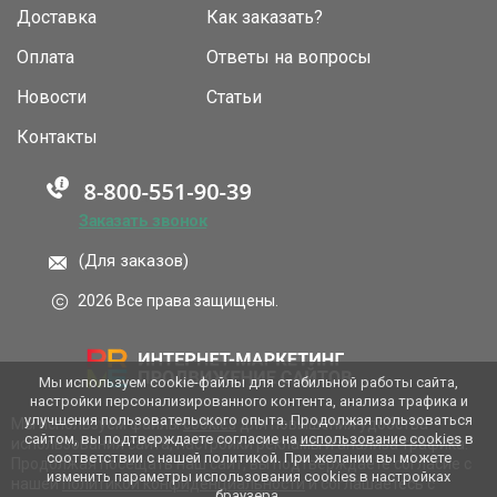
Доставка
Как заказать?
Оплата
Ответы на вопросы
Новости
Статьи
Контакты
Заказать звонок
(Для заказов)
2026 Все права защищены.
Мы используем cookie-файлы для стабильной работы сайта,
настройки персонализированного контента, анализа трафика и
улучшения пользовательского опыта. Продолжая пользоваться
Мы используем файлы
cookies
для повышения удобства
сайтом, вы подтверждаете согласие на
использование cookies
в
использования сайта, настройки рекламы и анализа трафика.
соответствии с нашей политикой. При желании вы можете
Продолжая посещать наш сайт, вы подтверждаете согласие с
изменить параметры использования cookies в настройках
нашей
политикой конфиденциальности
и соглашаетесь с
браузера.