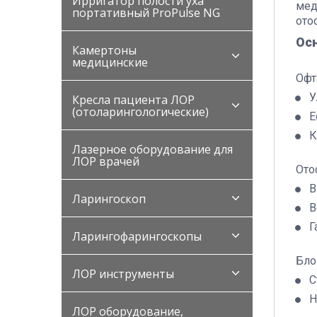
Ирригатор полости уха
мед
портативный ProPulse NG
ото
Ос
Камертоны
медицинские
Офт
У
Кресла пациента ЛОР
(отоларингологические)
Е
К
Лазерное оборудование для
ЛОР врачей
Ото
В
Ларингоскоп
В
Г
Ларингофарингоскопы
Бло
ЛОР инструменты
С
Н
ЛОР оборудование,