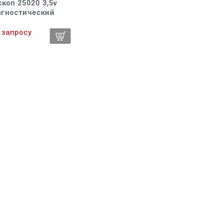
коп 25020 3,5v
гностический
онно-оптический
п без встроенного
 запросу
етителя горла