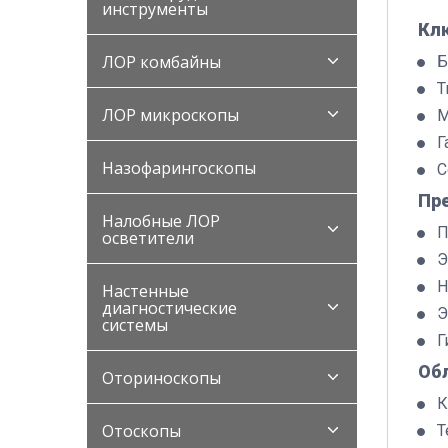
инструменты
Кл
ЛОР комбайны
Б
Т
ЛОР микроскопы
М
Г
Назофарингоскопы
С
Пр
Налобные ЛОР
П
осветители
Э
Н
Настенные
диагностические
Э
системы
Г
Об
Оториноскопы
К
Отоскопы
Т