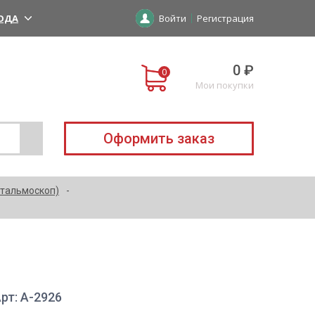
ОДА
Войти
Регистрация
0 ₽
Мои покупки
Оформить заказ
фтальмоскоп)
n
рт: A-2926