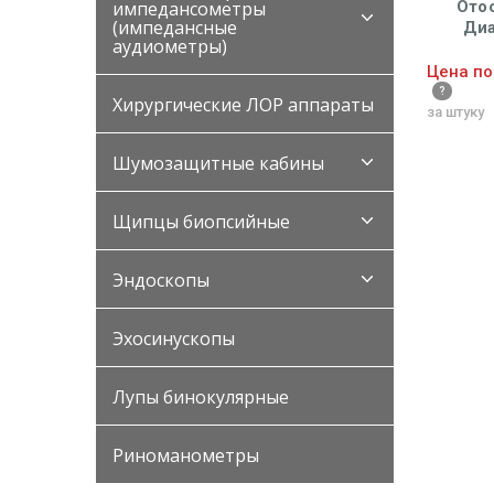
импедансометры
Отос
(импедансные
Диа
аудиометры)
волок
отоско
Цена по
осв
Хирургические ЛОР аппараты
за штуку
Шумозащитные кабины
Щипцы биопсийные
Эндоскопы
Эхосинускопы
Лупы бинокулярные
Риноманометры