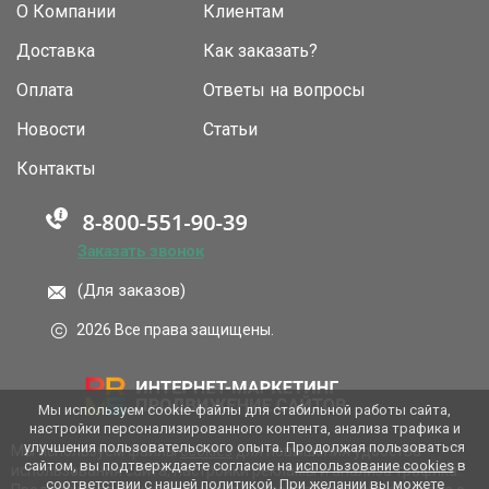
О Компании
Клиентам
Доставка
Как заказать?
Оплата
Ответы на вопросы
Новости
Статьи
Контакты
Заказать звонок
(Для заказов)
2026 Все права защищены.
Мы используем cookie-файлы для стабильной работы сайта,
настройки персонализированного контента, анализа трафика и
улучшения пользовательского опыта. Продолжая пользоваться
Мы используем файлы
cookies
для повышения удобства
сайтом, вы подтверждаете согласие на
использование cookies
в
использования сайта, настройки рекламы и анализа трафика.
соответствии с нашей политикой. При желании вы можете