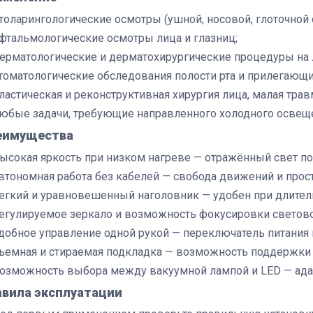
толарингологические осмотры (ушной, носовой, глоточной 
фтальмологические осмотры лица и глазниц;
ерматологические и дерматохирургические процедуры на 
томатологические обследования полости рта и прилегающи
ластическая и реконструктивная хирургия лица, малая трав
юбые задачи, требующие направленного холодного освещ
еимущества
ысокая яркость при низком нагреве — отражённый свет поч
втономная работа без кабелей — свобода движений и прост
егкий и уравновешенный наголовник — удобен при длите
егулируемое зеркало и возможность фокусировки светово
добное управление одной рукой — переключатель питания н
ъемная и стираемая подкладка — возможность поддержки 
озможность выбора между вакуумной лампой и LED — ада
авила эксплуатации