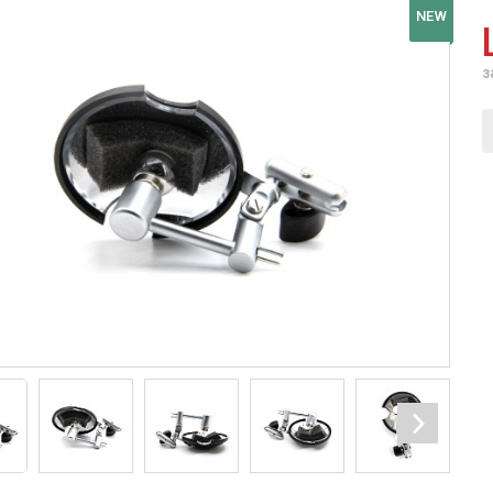
NEW
з