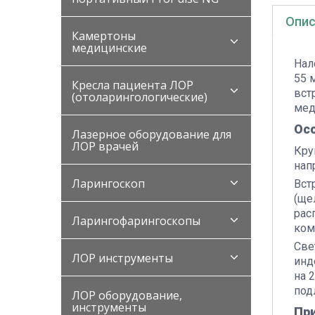
Опис
Камертоны
медицинские
Нал
55 
Кресла пациента ЛОР
вст
(отоларингологические)
мед
Ос
Лазерное оборудование для
ЛОР врачей
Кру
нап
Ларингоскоп
Вст
(ще
рас
Ларингофарингоскопы
ком
Све
ЛОР инструменты
инд
на 
под
ЛОР оборудование,
инструменты
Пр