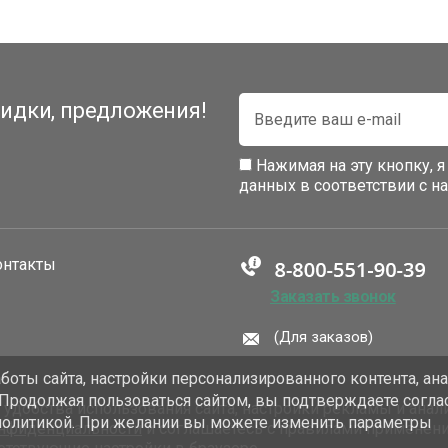
идки, предложения!
Нажимая на эту кнопку, 
данных в соответствии с 
онтакты
Заказать звонок
(Для заказов)
оты сайта, настройки персонализированного контента, ан
 Продолжая пользоваться сайтом, вы подтверждаете согла
добства использования сайта, настройки рекламы и анали
политикой. При желании вы можете изменить параметры
онфиденциальности
и соглашаетесь с правилами применен