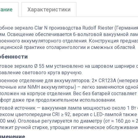
ание
Характеристики
обное зеркало Clar N производства Rudolf Riester (Герма
мм. Освещение обеспечивается 6‑вольтовой вакуумной лампо
роенного аккумуляторного отделения. Конструкция предна
ицинской практике отоларингологии и смежных областей.
обенности
говое зеркало Ø 55 мм установлено на шаровом шарнире с
равление светового круга вручную.
роенное отделение для аккумуляторов: 2× CR123A (непер
лочные или NiMH аккумуляторы) – легко заменяются одной
положен на корпусе отделения. Вес без батарей составляет
форт даже при продолжительном использовании.
товой источник — вакуумная лампа мощностью около 1 Вт с
ексом цветопередачи CRI ≥ 92; версия с LED-лампой также д
200 мм). Оголовье регулируется по диаметру (от ≈ 160 до ≈
лежит ручной стирке, упрощая гигиеническое обслуживани
именение