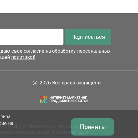
Подписаться
я даю свое согласие на обработку персональных
нашей
политикой
.
2026 Все права защищены.
ализа
сие на
за трафика. Продолжая посещать наш сайт, вы
Принять
ия
рекомендательных технологий
. Для