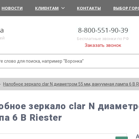
НОВОСТИ
КЛИЕНТАМ
КОНТАКТЫ
ВЫБОР ГОР
ка
лей
Бесплатные звонки по РФ
Заказать звонок
Налобное зеркало clar N диаметром 55 мм, вакуумная лампа 6 В R
обное зеркало clar N диамет
па 6 В Riester
А