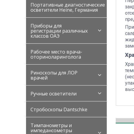
Пер
Портативные диагностические
зак
осветители Heine, Германия
отс
пре
Приборы для
При
регистрации различных
сал
классов ОАЭ
жид
зам
Рабочее место врача-
Хр
оториноларинголога
Хра
тем
Риноскопы для ЛОР
(не
врачей
упа
выс
Ручные осветители
Стробоскопы Dantschke
Тимпанометры и
импедансометры