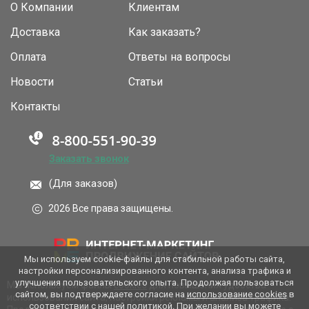
О Компании
Клиентам
Доставка
Как заказать?
Оплата
Ответы на вопросы
Новости
Статьи
Контакты
Заказать звонок
(Для заказов)
2026 Все права защищены.
Мы используем cookie-файлы для стабильной работы сайта,
настройки персонализированного контента, анализа трафика и
улучшения пользовательского опыта. Продолжая пользоваться
Мы используем файлы
cookies
для повышения удобства
сайтом, вы подтверждаете согласие на
использование cookies
в
использования сайта, настройки рекламы и анализа трафика.
соответствии с нашей политикой. При желании вы можете