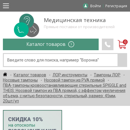
Войти
Регистрация
Медицинская техника
Прямые поставки от производителей
Каталог товаров
Каталог товаров
ЛОР инструменты
Тампоны ЛОР
Носовые тампоны
Носовой тампон из PVA прямой
ПВА-тампоны кровоостанавливающие стерильные SPIGGLE and
THEIS: Носовой тампон из ПВА прямой, с эффектом увеличения
объема, с нитью безопасности, стерильный, размер: 45мм,
20шт/уп