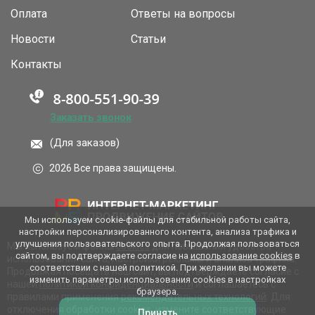
Оплата
Ответы на вопросы
Новости
Статьи
Контакты
Заказать звонок
(Для заказов)
2026 Все права защищены.
Мы используем cookie-файлы для стабильной работы сайта,
настройки персонализированного контента, анализа трафика и
улучшения пользовательского опыта. Продолжая пользоваться
Мы используем файлы
cookies
для повышения удобства
сайтом, вы подтверждаете согласие на
использование cookies
в
использования сайта, настройки рекламы и анализа трафика.
соответствии с нашей политикой. При желании вы можете
Продолжая посещать наш сайт, вы подтверждаете согласие с
изменить параметры использования cookies в настройках
нашей
политикой конфиденциальности
и соглашаетесь с
браузера.
правилами применения
рекомендательных технологий
. Для
отключения обработки cookies, измените соответствующие
Принять