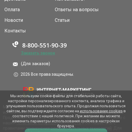
Оплата
Ответы на вопросы
Новости
Статьи
Контакты
Заказать звонок
(Для заказов)
2026 Все права защищены.
Мы используем cookie-файлы для стабильной работы сайта,
настройки персонализированного контента, анализа трафика и
улучшения пользовательского опыта. Продолжая пользоваться
Мы используем файлы
cookies
для повышения удобства
сайтом, вы подтверждаете согласие на
использование cookies
в
использования сайта, настройки рекламы и анализа трафика.
соответствии с нашей политикой. При желании вы можете
Продолжая посещать наш сайт, вы подтверждаете согласие с
изменить параметры использования cookies в настройках
нашей
политикой конфиденциальности
и соглашаетесь с
браузера.
правилами применения
рекомендательных технологий
. Для