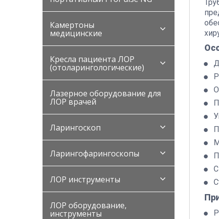
Тру
пре
обе
Камертоны
медицинские
хир
Ос
Кресла пациента ЛОР
Д
(отоларингологические)
Р
О
Лазерное оборудование для
ЛОР врачей
П
У
Ларингоскоп
П
М
Ларингофарингоскопы
П
С
ЛОР инструменты
С
Пр
ЛОР оборудование,
инструменты
Р