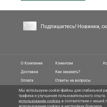
Подпишитесь! Новинки, ск
О Компании
Клиентам
К
Доставка
Как заказать?
Оплата
Ответы на вопросы
Новости
Статьи
Мы используем cookie-файлы для стабильной раб
трафика и улучшения пользовательского опыта.
Мы используем файлы
cookies
для повышения у
использование cookies
в соответствии с нашей 
подтверждаете согласие с нашей
политикой к
использования cookies в настройках браузера.