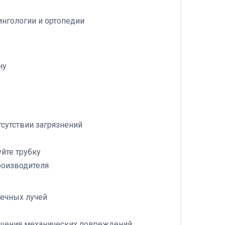
ингологии и ортопедии
ну
тсутствии загрязнений
йте трубку
роизводителя
нечных лучей
ащения механических повреждений