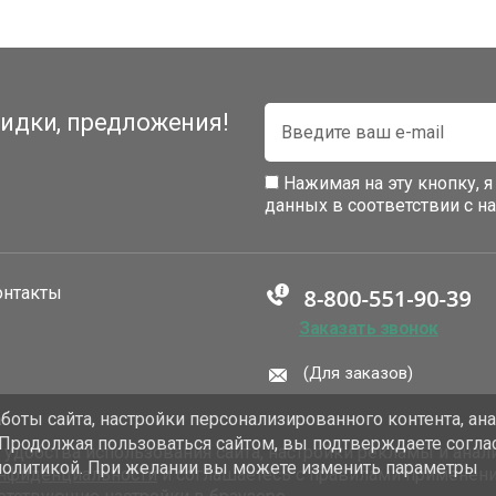
идки, предложения!
Нажимая на эту кнопку, 
данных в соответствии с 
онтакты
Заказать звонок
(Для заказов)
оты сайта, настройки персонализированного контента, ан
 Продолжая пользоваться сайтом, вы подтверждаете согла
добства использования сайта, настройки рекламы и анали
политикой. При желании вы можете изменить параметры
онфиденциальности
и соглашаетесь с правилами применен