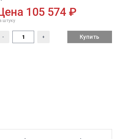
Цена 105 574 ₽
а штуку
Купить
-
+