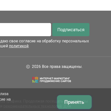
Подписаться
я даю свое согласие на обработку персональных
нашей
политикой
.
2026 Все права защищены.
ализа
сие на
за трафика. Продолжая посещать наш сайт, вы
Принять
ия
рекомендательных технологий
. Для