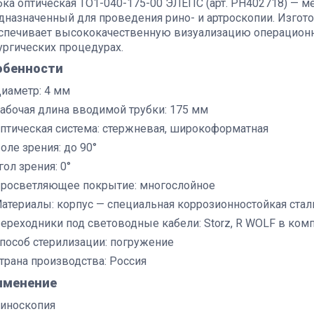
бка оптическая ТО1-040-175-00 ЭЛЕПС (арт. РН402718) — 
дназначенный для проведения рино- и артроскопии. Изгот
спечивает высококачественную визуализацию операционно
ургических процедурах.
обенности
иаметр: 4 мм
абочая длина вводимой трубки: 175 мм
птическая система: стержневая, широкоформатная
оле зрения: до 90°
гол зрения: 0°
росветляющее покрытие: многослойное
атериалы: корпус — специальная коррозионностойкая стал
ереходники под световодные кабели: Storz, R WOLF в ком
пособ стерилизации: погружение
трана производства: Россия
именение
иноскопия