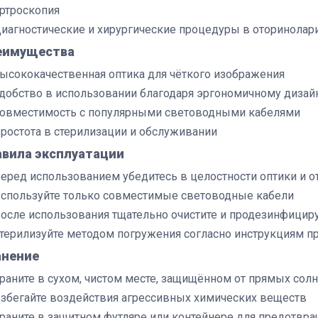
ртроскопия
иагностические и хирургические процедуры в оторинолар
еимущества
ысококачественная оптика для чёткого изображения
добство в использовании благодаря эргономичному дизай
овместимость с популярными световодными кабелями
ростота в стерилизации и обслуживании
авила эксплуатации
еред использованием убедитесь в целостности оптики и о
спользуйте только совместимые световодные кабели
осле использования тщательно очистите и продезинфициру
терилизуйте методом погружения согласно инструкциям п
анение
раните в сухом, чистом месте, защищённом от прямых сол
збегайте воздействия агрессивных химических веществ
раните в защитном футляре или контейнере для предотвр