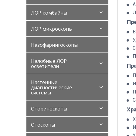
А
ЛОР комбайны
Д
Пр
ЛОР микроскопы
В
У
Назофарингоскопы
С
П
Налобные ЛОР
Пр
осветители
П
Настенные
И
диагностические
П
системы
С
Оториноскопы
Хр
Х
Отоскопы
И
Х