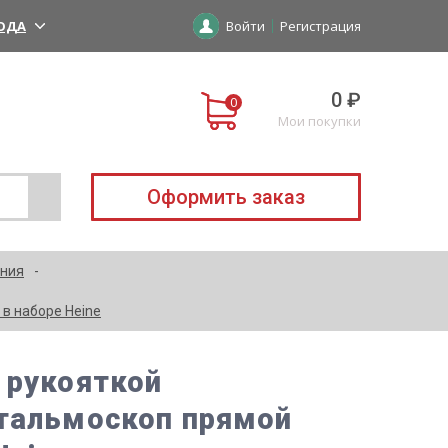
ОДА
Войти
Регистрация
0 ₽
Мои покупки
Оформить заказ
ания
в наборе Heine
 рукояткой
фтальмоскоп прямой