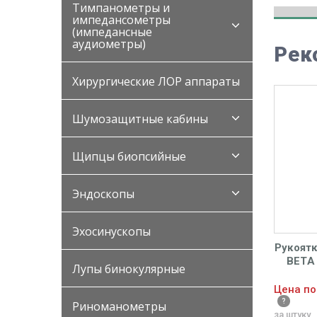
Тимпанометры и
импедансометры
(импедансные
аудиометры)
Рек
Хирургические ЛОР аппараты
Шумозащитные кабины
Щипцы биопсийные
Эндоскопы
Эхосинускопы
Рукоят
BETA 
Лупы бинокулярные
Цена по
Риноманометры
за штуку