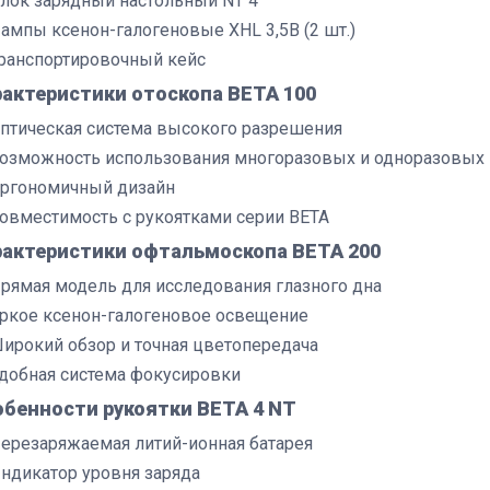
лок зарядный настольный NT 4
ампы ксенон-галогеновые XHL 3,5В (2 шт.)
ранспортировочный кейс
актеристики отоскопа BETA 100
птическая система высокого разрешения
озможность использования многоразовых и одноразовых
ргономичный дизайн
овместимость с рукоятками серии BETA
рактеристики офтальмоскопа BETA 200
рямая модель для исследования глазного дна
ркое ксенон-галогеновое освещение
ирокий обзор и точная цветопередача
добная система фокусировки
обенности рукоятки BETA 4 NT
ерезаряжаемая литий-ионная батарея
ндикатор уровня заряда