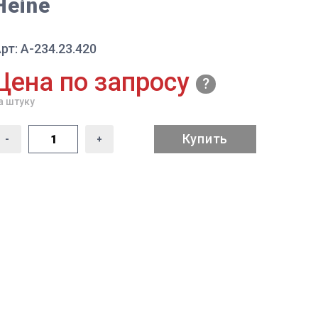
Heine
рт: А-234.23.420
Цена по запросу
а штуку
Купить
-
+