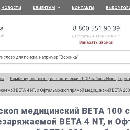
НОВОСТИ
КЛИЕНТАМ
КОНТАКТЫ
ВЫБОР ГОР
ка
лей
Бесплатные звонки по РФ
Заказать звонок
ры
Комбинированные диагностические ЛОР наборы Heine, Герм
жаемой BETA 4 NT, и Офтальмоскоп прямой медицинский BETA 200 
скоп медицинский BETA 100 с
езаряжаемой BETA 4 NT, и О