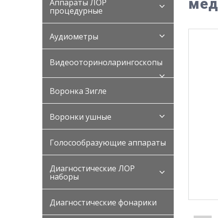
мед
Аппараты ЛОР
процедурные
Аудиометры
Видеооториноларингоскопы
Воронка Зигле
Воронки ушные
Голосообразующие аппараты
Диагностические ЛОР
наборы
Диагностические фонарики