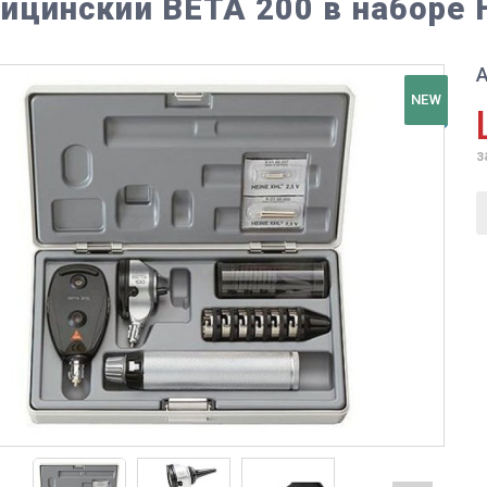
ицинский BETA 200 в наборе 
А
NEW
з