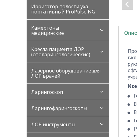
Ирригатор полости уха
портативный ProPulse NG
Камертоны
Опис
медицинские
Кресла пациента ЛОР
Про
(отоларингологические)
вкл
рук
Лазерное оборудование для
офт
ЛОР врачей
учр
Ко
Ларингоскоп
Г
В
Ларингофарингоскопы
В
Г
ЛОР инструменты
Р