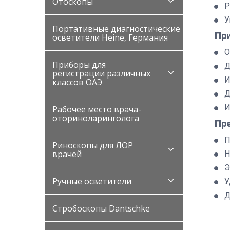
Отоскопы
Р
У
Портативные диагностические
Пр
осветители Heine, Германия
О
Приборы для
Д
регистрации различных
И
классов ОАЭ
Д
И
Рабочее место врача-
оториноларинголога
Пр
П
Риноскопы для ЛОР
врачей
Н
Э
Ручные осветители
У
Д
Стробоскопы Dantschke