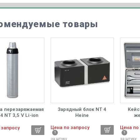
омендуемые товары
ка перезаряжаемая
Зарядный блок NT 4
Кейс
4 NT 3,5 V Li-ion
Heine
же
Heine
Цена по запросу
Цена по
 запросу
за штуку
за штуку