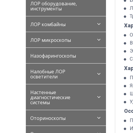
Б
ЛОР оборудование,
Л
инструменты
Т
ЛОР комбайны
Хар
О
ЛОР микроскопы
В
Э
Назофарингоскопы
С
Ха
Налобные ЛОР
осветители
П
Я
Настенные
Ш
диагностические
У
системы
Ос
Оториноскопы
П
И