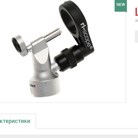
NEW
з
ктеристики