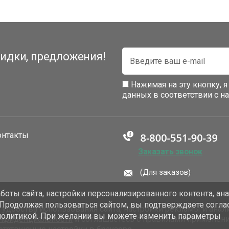
идки, предложения!
Нажимая на эту кнопку, 
данных в соответствии с 
онтакты
Заказать звонок
(Для заказов)
оты сайта, настройки персонализированного контента, ан
 Продолжая пользоваться сайтом, вы подтверждаете согла
добства использования сайта, настройки рекламы и анали
политикой. При желании вы можете изменить параметры
онфиденциальности
и соглашаетесь с правилами применен