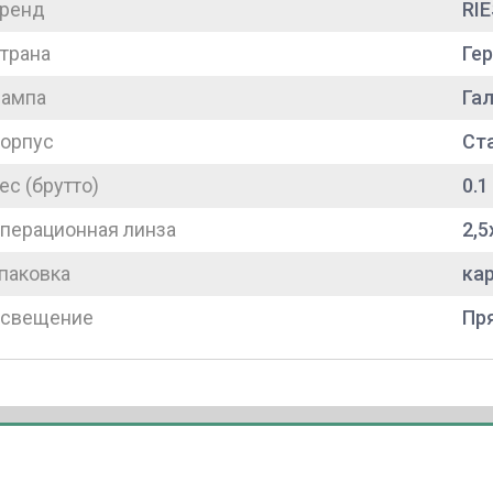
ренд
RI
трана
Ге
ампа
Гал
орпус
Ст
ес (брутто)
0.1
перационная линза
2,5
паковка
ка
свещение
Пр