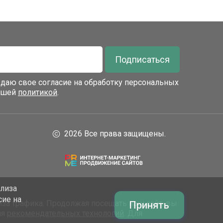
Подписаться
я даю свое согласие на обработку персональных
нашей
политикой
.
2026 Все права защищены.
ализа
сие на
за трафика. Продолжая посещать наш сайт, вы
Принять
ия
рекомендательных технологий
. Для