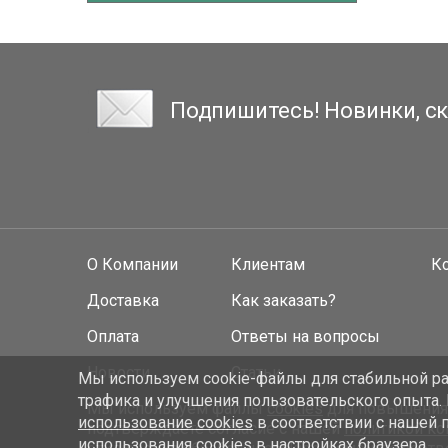
Подпишитесь! Новинки, ск
О Компании
Клиентам
К
Доставка
Как заказать?
Оплата
Ответы на вопросы
Новости
Статьи
Мы используем cookie-файлы для стабильной раб
трафика и улучшения пользовательского опыта.
Мы используем файлы
cookies
для повышения у
использование cookies
в соответствии с нашей 
подтверждаете согласие с нашей
политикой к
использования cookies в настройках браузера.