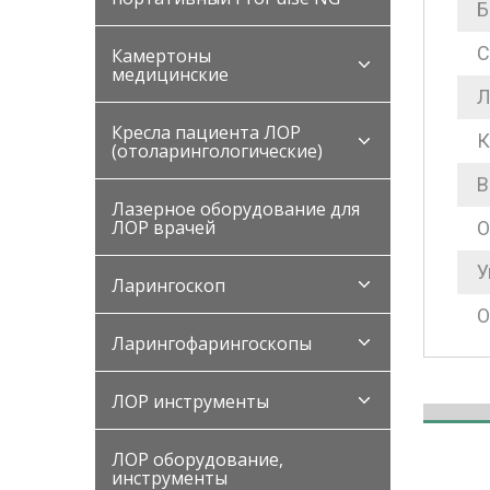
Б
С
Камертоны
медицинские
Л
Кресла пациента ЛОР
К
(отоларингологические)
В
Лазерное оборудование для
ЛОР врачей
О
У
Ларингоскоп
О
Ларингофарингоскопы
ЛОР инструменты
ЛОР оборудование,
инструменты