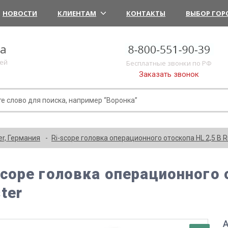
НОВОСТИ
КЛИЕНТАМ
КОНТАКТЫ
ВЫБОР ГОР
ка
лей
Бесплатные звонки по РФ
Заказать звонок
er, Германия
Ri-scope головка операционного отоскопа HL 2,5 В R
scope головка операционного 
ter
А