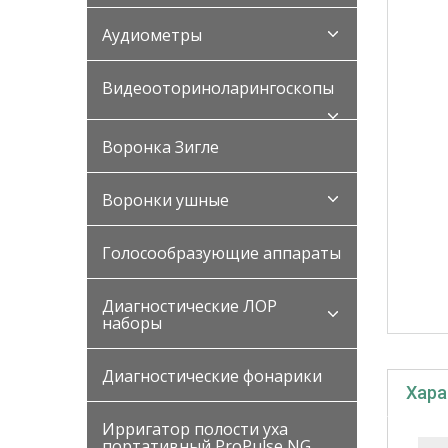
Аудиометры
Видеооториноларингоскопы
Воронка Зигле
Воронки ушные
Голосообразующие аппараты
Диагностические ЛОР
наборы
Диагностические фонарики
Хара
Ирригатор полости уха
портативный ProPulse NG