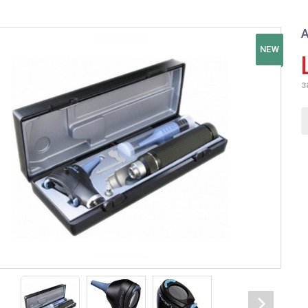
А
NEW
з