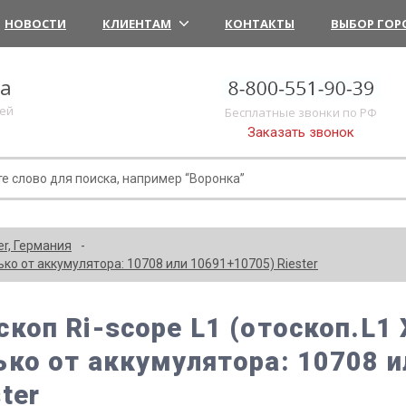
НОВОСТИ
КЛИЕНТАМ
КОНТАКТЫ
ВЫБОР ГОР
ка
лей
Бесплатные звонки по РФ
Заказать звонок
er, Германия
олько от аккумулятора: 10708 или 10691+10705) Riester
коп Ri-scope L1 (отоскоп.L1 X
ько от аккумулятора: 10708 
ter