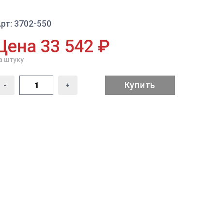
рт: 3702-550
Цена 33 542 ₽
а штуку
Купить
-
+