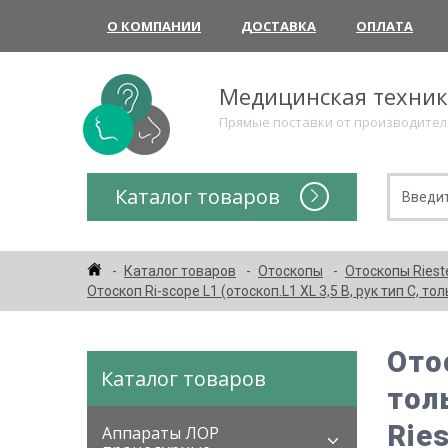
О КОМПАНИИ
ДОСТАВКА
ОПЛАТА
Медицинская техни
Прямые поставки от производите
Каталог товаров
Каталог товаров
Отоскопы
Отоскопы Riest
Отоскоп Ri-scope L1 (отоскоп.L1 XL 3,5 В, рук тип С, т
Отос
Каталог товаров
тол
Ries
Аппараты ЛОР