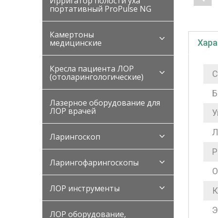
Ирригатор полости уха
портативный ProPulse NG
Камертоны
Хара
медицинские
Кресла пациента ЛОР
С
(отоларингологические)
Б
Лазерное оборудование для
ЛОР врачей
У
Л
Ларингоскоп
Р
Ларингофарингоскопы
О
ЛОР инструменты
К
Э
ЛОР оборудование,